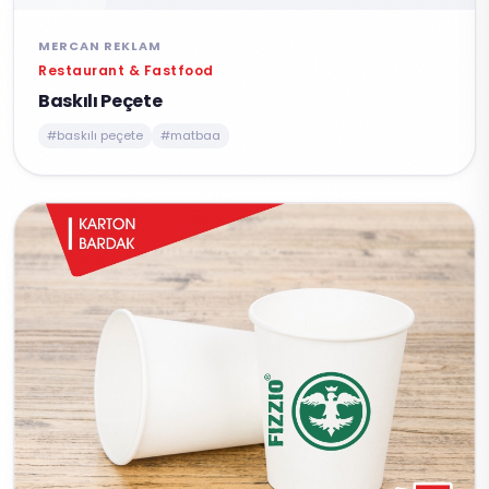
MERCAN REKLAM
Restaurant & Fastfood
Baskılı Peçete
#baskılı peçete
#matbaa