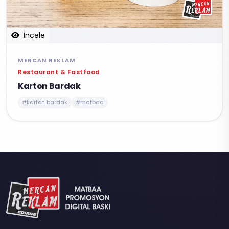
İncele
MERCAN REKLAM
Restaurant & Fastfood
Karton Bardak
#karton bardak
#matbaa