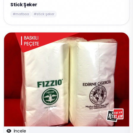
Stick Şeker
#matbaa
#stick şeker
İncele