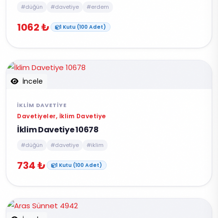
#düğün
#davetiye
#erdem
1062 ₺
1 Kutu (100 Adet)
İncele
İKLIM DAVETIYE
Davetiyeler, İklim Davetiye
İklim Davetiye 10678
#düğün
#davetiye
#iklim
734 ₺
1 Kutu (100 Adet)