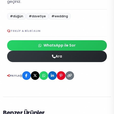
geçiniz.
#düğün
#davetiye
#wedding
TEKLIF & BILGI ALIN
WhatsApp ile Sor
Ara
PAYLAŞ
Benzer Ürünler