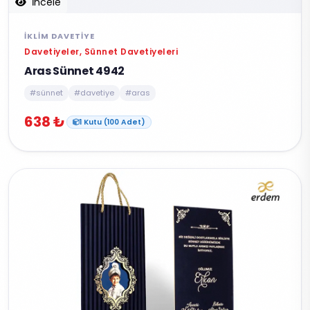
İncele
İKLIM DAVETIYE
Davetiyeler, Sünnet Davetiyeleri
Aras Sünnet 4942
#sünnet
#davetiye
#aras
638 ₺
1 Kutu (100 Adet)