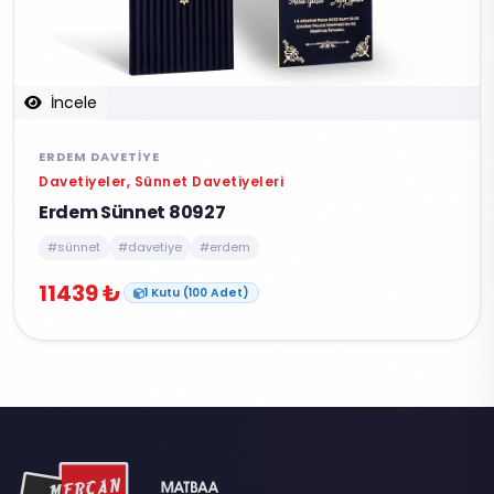
İncele
ERDEM DAVETIYE
Davetiyeler, Sünnet Davetiyeleri
Erdem Sünnet 80927
#sünnet
#davetiye
#erdem
11439 ₺
1 Kutu (100 Adet)