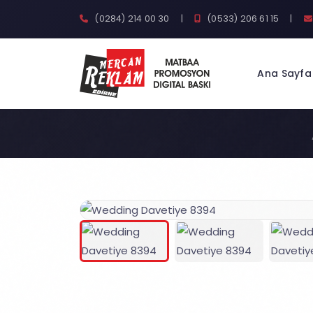
(0284) 214 00 30
|
(0533) 206 61 15
|
Ana Sayfa