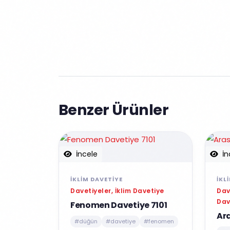
Benzer Ürünler
İncele
İn
İKLIM DAVETIYE
İKL
Davetiyeler, İklim Davetiye
Dav
Dav
Fenomen Davetiye 7101
Ar
#düğün
#davetiye
#fenomen