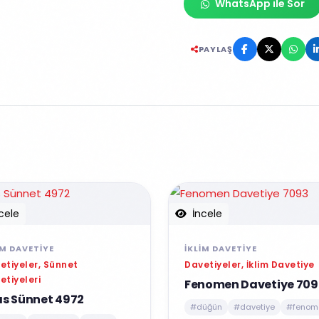
WhatsApp ile Sor
PAYLAŞ
cele
İncele
IM DAVETIYE
İKLIM DAVETIYE
etiyeler, Sünnet
Davetiyeler, İklim Davetiye
etiyeleri
Fenomen Davetiye 709
as Sünnet 4972
#düğün
#davetiye
#fenom