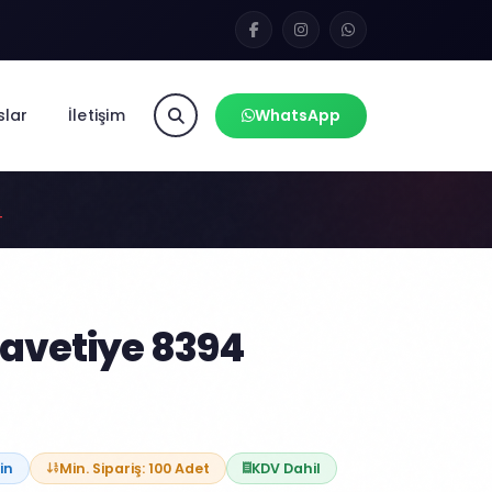
slar
İletişim
WhatsApp
4
avetiye 8394
in
Min. Sipariş: 100 Adet
KDV Dahil