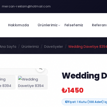
mercan-reklam@hotmail.com
Hakkımızda
Ürünlerimiz
Felsefemiz
Referan
Ana Sayfa
Ürünlerimiz
Davetiyeler
Wedding Davetiye 839
Wedding D
₺1450
Fiyat: 1 Kutu (100 Adet) iç