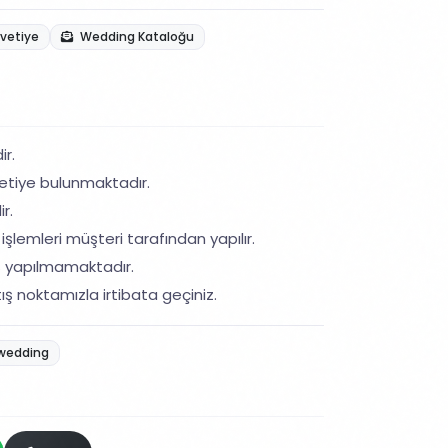
avetiye
Wedding Kataloğu
ir.
etiye bulunmaktadır.
r.
işlemleri müşteri tarafından yapılır.
ş yapılmamaktadır.
ış noktamızla irtibata geçiniz.
wedding