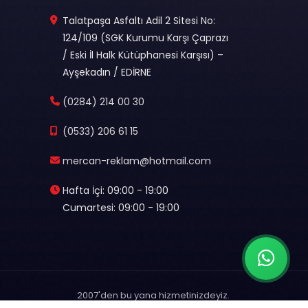
Talatpaşa Asfaltı Adil 2 Sitesi No:
124/109 (SGK Kurumu Karşı Çaprazı
/ Eski İl Halk Kütüphanesi Karşısı) –
Ayşekadın / EDİRNE
(0284) 214 00 30
(0533) 206 61 15
mercan-reklam@hotmail.com
Hafta İçi: 09:00 - 19:00
Cumartesi: 09:00 - 19:00
2007'den bu yana hizmetinizdeyiz.