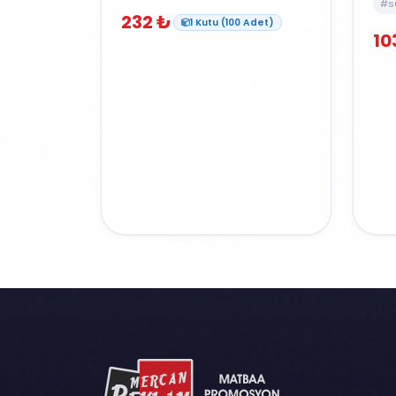
#s
232 ₺
1 Kutu (100 Adet)
10