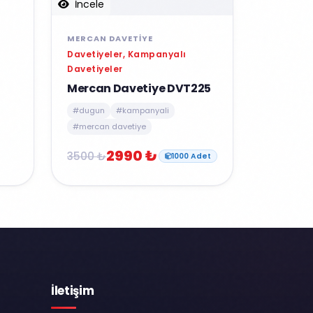
İncele
MERCAN DAVETIYE
Davetiyeler, Kampanyalı
Davetiyeler
Mercan Davetiye DVT225
#dugun
#kampanyali
#mercan davetiye
2990 ₺
3500 ₺
1000 Adet
İletişim