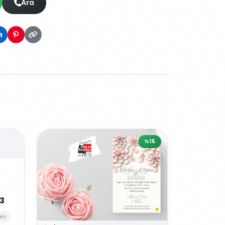
Ara
%15
3
en