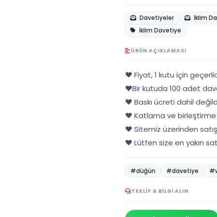
Davetiyeler
İklim D
İklim Davetiye
ÜRÜN AÇIKLAMASI
❤️ Fiyat, 1 kutu için geçerlid
❤️Bir kutuda 100 adet dav
❤️ Baskı ücreti dahil değildi
❤️ Katlama ve birleştirme 
❤️ Sitemiz üzerinden satı
❤️ Lütfen size en yakın sat
#düğün
#davetiye
#
TEKLIF & BILGI ALIN