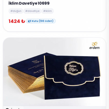
İklim Davetiye 10699
#düğün
#davetiye
#iklim
1424 ₺
1 Kutu (100 Adet)