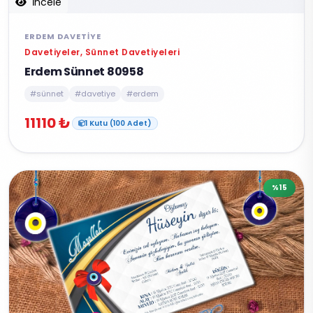
İncele
ERDEM DAVETIYE
Davetiyeler, Sünnet Davetiyeleri
Erdem Sünnet 80958
#sünnet
#davetiye
#erdem
11110 ₺
1 Kutu (100 Adet)
%15