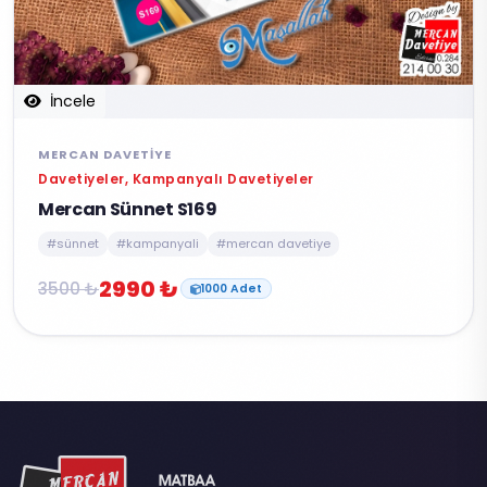
İncele
MERCAN DAVETIYE
Davetiyeler, Kampanyalı Davetiyeler
Mercan Sünnet S169
#sünnet
#kampanyali
#mercan davetiye
2990 ₺
3500 ₺
1000 Adet