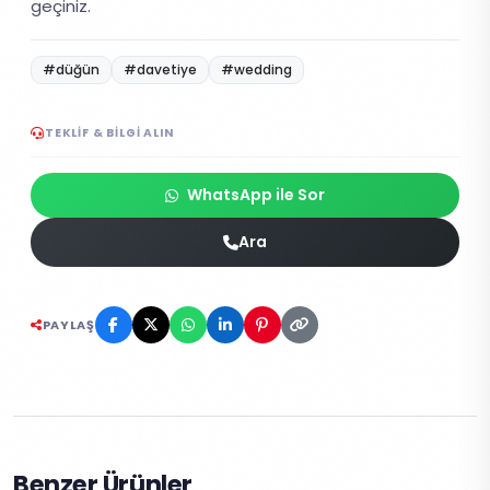
geçiniz.
#düğün
#davetiye
#wedding
TEKLIF & BILGI ALIN
WhatsApp ile Sor
Ara
PAYLAŞ
Benzer Ürünler