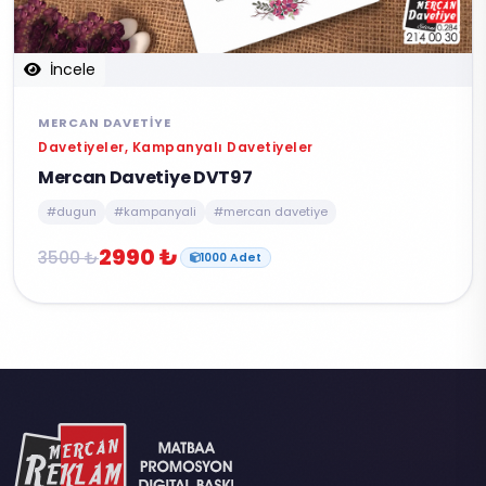
İncele
MERCAN DAVETIYE
Davetiyeler, Kampanyalı Davetiyeler
Mercan Davetiye DVT97
#dugun
#kampanyali
#mercan davetiye
2990 ₺
3500 ₺
1000 Adet