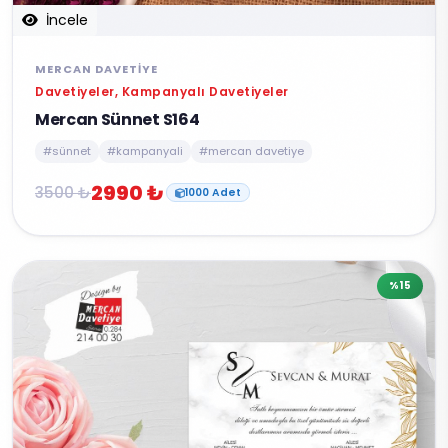
İncele
MERCAN DAVETIYE
Davetiyeler, Kampanyalı Davetiyeler
Mercan Sünnet S164
#sünnet
#kampanyali
#mercan davetiye
2990 ₺
3500 ₺
1000 Adet
%15