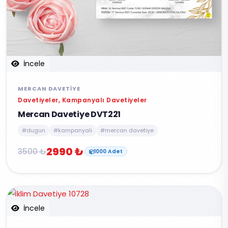
İncele
MERCAN DAVETIYE
Davetiyeler, Kampanyalı Davetiyeler
Mercan Davetiye DVT221
#dugun
#kampanyali
#mercan davetiye
2990 ₺
3500 ₺
1000 Adet
İncele