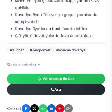
Minimum sipariş 1000 Adet olup, fiyatlara K.D.V.
dahildir.
Davetiye Fiyatı Türkiye için geçerli parakende
satış fiyatıdır.
Davetiye fiyatlarına baskı ücreti dahildir.
Çift yönlü davetiyelerde ilave ücret eklenir.
#sünnet
#kampanyali
#mercan davetiye
TEKLIF & BILGI ALIN
WhatsApp ile Sor
Ara
PAYLAŞ