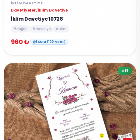
İKLIM DAVETIYE
Davetiyeler, İklim Davetiye
İklim Davetiye 10728
#düğün
#davetiye
#iklim
960 ₺
1 Kutu (100 Adet)
%15