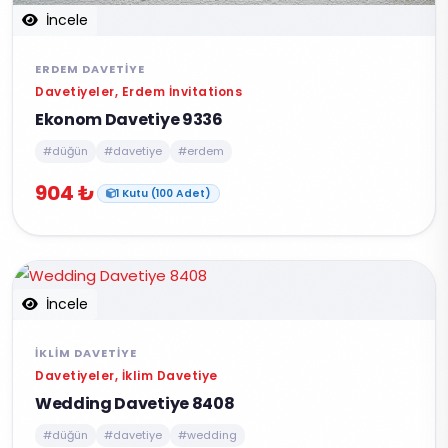
İncele
ERDEM DAVETIYE
Davetiyeler, Erdem İnvitations
Ekonom Davetiye 9336
#düğün
#davetiye
#erdem
904 ₺
1 Kutu (100 Adet)
İncele
İKLIM DAVETIYE
Davetiyeler, İklim Davetiye
Wedding Davetiye 8408
#düğün
#davetiye
#wedding