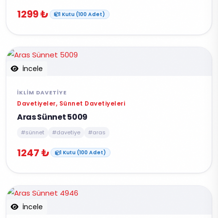
1299 ₺
1 Kutu (100 Adet)
İncele
İKLIM DAVETIYE
Davetiyeler, Sünnet Davetiyeleri
Aras Sünnet 5009
#sünnet
#davetiye
#aras
1247 ₺
1 Kutu (100 Adet)
İncele