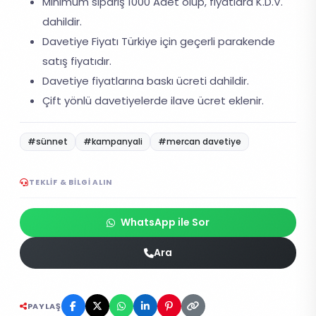
Minimum sipariş 1000 Adet olup, fiyatlara K.D.V.
dahildir.
Davetiye Fiyatı Türkiye için geçerli parakende
satış fiyatıdır.
Davetiye fiyatlarına baskı ücreti dahildir.
Çift yönlü davetiyelerde ilave ücret eklenir.
#sünnet
#kampanyali
#mercan davetiye
TEKLIF & BILGI ALIN
WhatsApp ile Sor
Ara
PAYLAŞ