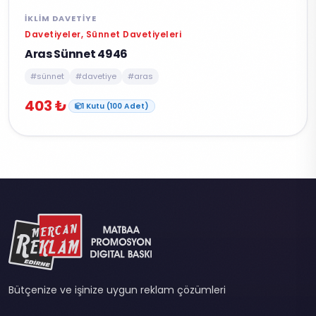
İKLIM DAVETIYE
Davetiyeler, Sünnet Davetiyeleri
Aras Sünnet 4946
#sünnet
#davetiye
#aras
403 ₺
1 Kutu (100 Adet)
Bütçenize ve işinize uygun reklam çözümleri