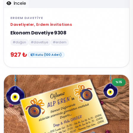
İncele
ERDEM DAVETIYE
Davetiyeler, Erdem İnvitations
Ekonom Davetiye 9308
#düğün
#davetiye
#erdem
927 ₺
1 Kutu (100 Adet)
%15