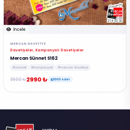
İncele
MERCAN DAVETIYE
Davetiyeler, Kampanyalı Davetiyeler
Mercan Sünnet S162
#sünnet
#kampanyali
#mercan davetiye
2990 ₺
3500 ₺
1000 Adet