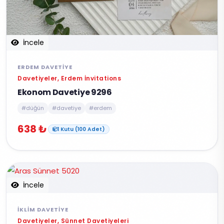
İncele
ERDEM DAVETIYE
Davetiyeler, Erdem İnvitations
Ekonom Davetiye 9296
#düğün
#davetiye
#erdem
638 ₺
1 Kutu (100 Adet)
İncele
İKLIM DAVETIYE
Davetiyeler, Sünnet Davetiyeleri