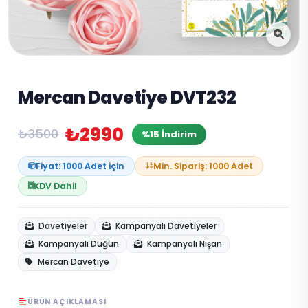
Mercan Davetiye DVT232
₺2990
₺3500
%15 İndirim
Fiyat: 1000 Adet için
Min. Sipariş: 1000 Adet
KDV Dahil
Davetiyeler
Kampanyalı Davetiyeler
Kampanyalı Düğün
Kampanyalı Nişan
Mercan Davetiye
ÜRÜN AÇIKLAMASI