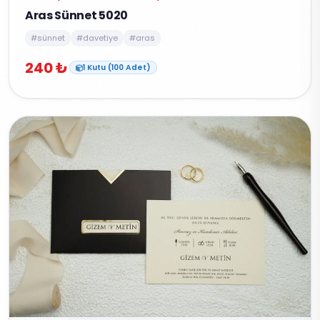
Aras Sünnet 5020
#sünnet
#davetiye
#aras
240 ₺
1 Kutu (100 Adet)