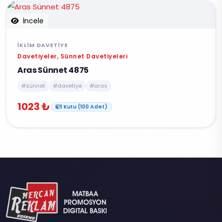
İncele
İKLIM DAVETIYE
Davetiyeler, Sünnet Davetiyeleri
Aras Sünnet 4875
#sünnet
#davetiye
#aras
1023 ₺
1 Kutu (100 Adet)