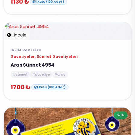
1130 ₺
1 Kutu (100 Adet)
İncele
İKLIM DAVETIYE
Davetiyeler, Sünnet Davetiyeleri
Aras Sünnet 4954
#sünnet
#davetiye
#aras
1700 ₺
1 Kutu (100 Adet)
%15