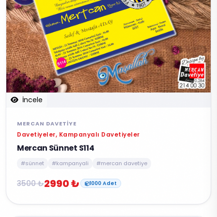
İncele
MERCAN DAVETIYE
Davetiyeler, Kampanyalı Davetiyeler
Mercan Sünnet S114
#sünnet
#kampanyali
#mercan davetiye
2990 ₺
3500 ₺
1000 Adet