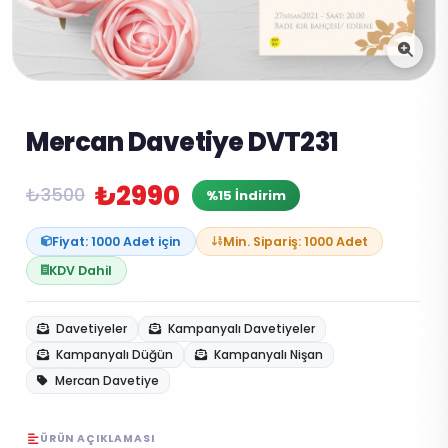
Mercan Davetiye DVT231
₺2990
₺3500
%15 İndirim
Fiyat: 1000 Adet için
Min. Sipariş: 1000 Adet
KDV Dahil
Davetiyeler
Kampanyalı Davetiyeler
Kampanyalı Düğün
Kampanyalı Nişan
Mercan Davetiye
ÜRÜN AÇIKLAMASI