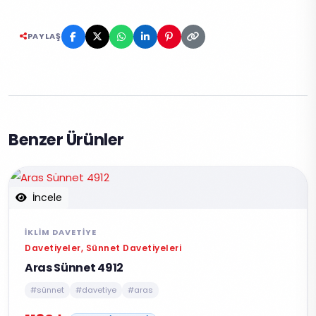
PAYLAŞ
Benzer Ürünler
İncele
İKLIM DAVETIYE
Davetiyeler, Sünnet Davetiyeleri
Aras Sünnet 4912
#sünnet
#davetiye
#aras