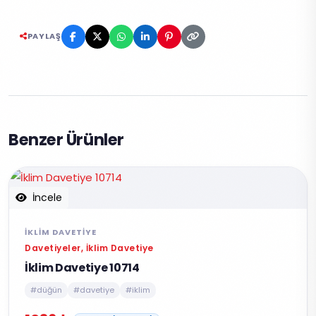
PAYLAŞ
Benzer Ürünler
İncele
İKLIM DAVETIYE
Davetiyeler, İklim Davetiye
İklim Davetiye 10714
#düğün
#davetiye
#iklim