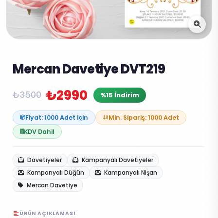
Mercan Davetiye DVT219
₺2990
₺3500
%15 İndirim
Fiyat: 1000 Adet için
Min. Sipariş: 1000 Adet
KDV Dahil
Davetiyeler
Kampanyalı Davetiyeler
Kampanyalı Düğün
Kampanyalı Nişan
Mercan Davetiye
ÜRÜN AÇIKLAMASI