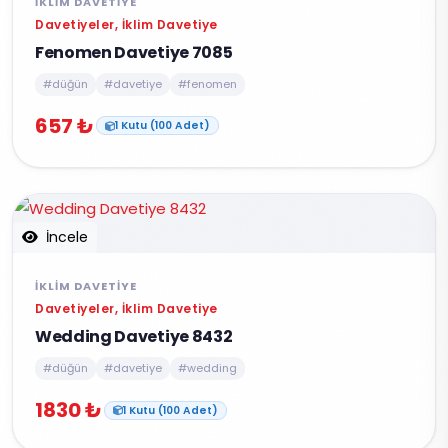
İKLIM DAVETIYE
Davetiyeler, İklim Davetiye
Fenomen Davetiye 7085
#düğün
#davetiye
#fenomen
657 ₺
1 Kutu (100 Adet)
İncele
İKLIM DAVETIYE
Davetiyeler, İklim Davetiye
Wedding Davetiye 8432
#düğün
#davetiye
#wedding
1830 ₺
1 Kutu (100 Adet)