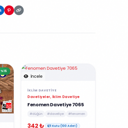
%15
İncele
İKLIM DAVETIYE
Davetiyeler, İklim Davetiye
Fenomen Davetiye 7065
#düğün
#davetiye
#fenomen
342 ₺
1 Kutu (100 Adet)