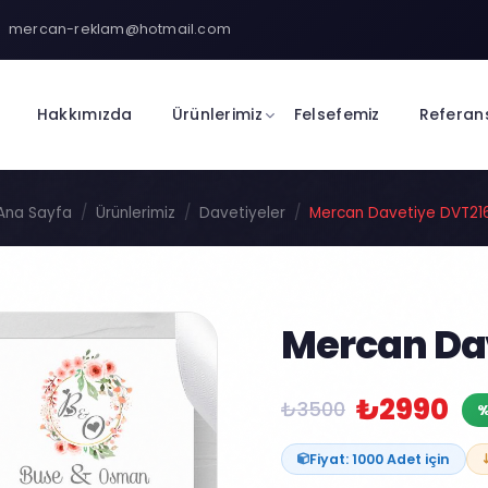
mercan-reklam@hotmail.com
Hakkımızda
Ürünlerimiz
Felsefemiz
Referan
Ana Sayfa
Ürünlerimiz
Davetiyeler
Mercan Davetiye DVT21
Mercan Da
₺2990
₺3500
%
Fiyat: 1000 Adet için