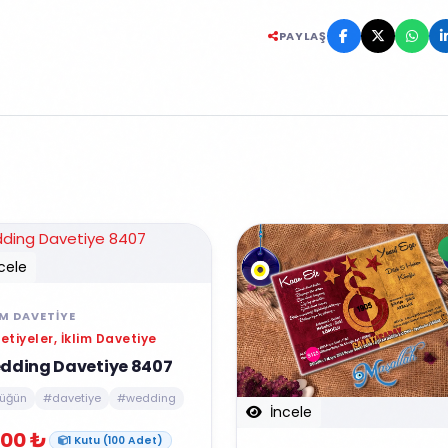
PAYLAŞ
cele
IM DAVETIYE
etiyeler, İklim Davetiye
dding Davetiye 8407
üğün
#davetiye
#wedding
İncele
00 ₺
1 Kutu (100 Adet)