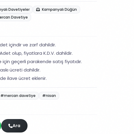
alı Davetiyeler
Kampanyalı Düğün
ercan Davetiye
et içindir ve zarf dahildir.
det olup, fiyatlara K.D.V. dahildir.
 için geçerli parakende satış fiyatıdır.
skı ücreti dahildir.
de ilave ücret eklenir.
#mercan davetiye
#nisan
Ara