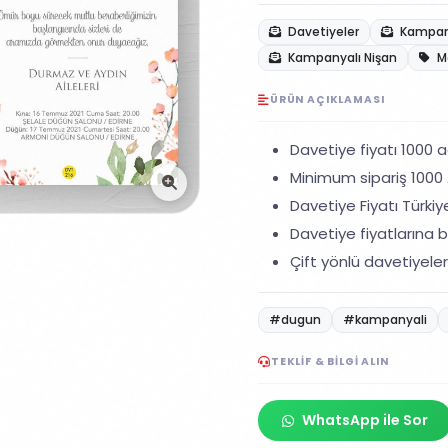
Davetiyeler
Kampany
Kampanyalı Nişan
M
ÜRÜN AÇIKLAMASI
Davetiye fiyatı 1000 ad
Minimum sipariş 1000 A
Davetiye Fiyatı Türkiye
Davetiye fiyatlarına ba
Çift yönlü davetiyeler
#dugun
#kampanyali
TEKLIF & BILGI ALIN
WhatsApp ile Sor