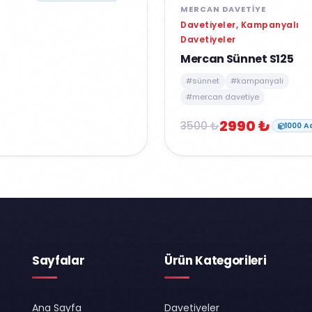
MERCAN DAVETIYE
Davetiyeler, Kampanyalı
Davetiyeler
Mercan Sünnet S125
#sünnet
#kampanyali
#mercan davetiye
2990 ₺
3500 ₺
1000 A
Sayfalar
Ürün Kategorileri
Ana Sayfa
Davetiyeler