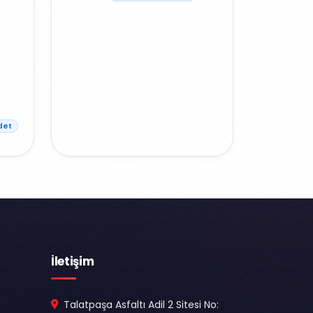
det
İletişim
Talatpaşa Asfaltı Adil 2 Sitesi No: