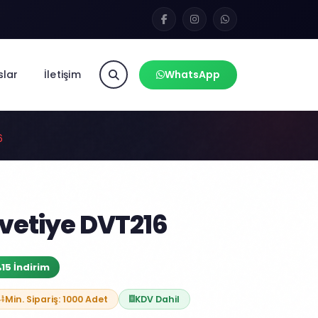
slar
İletişim
WhatsApp
6
vetiye DVT216
15 İndirim
Min. Sipariş: 1000 Adet
KDV Dahil