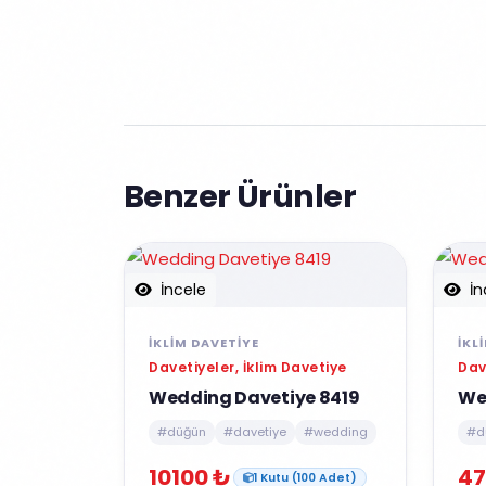
Benzer Ürünler
İncele
İn
İKLIM DAVETIYE
İKL
Davetiyeler, İklim Davetiye
Dav
Wedding Davetiye 8419
We
#düğün
#davetiye
#wedding
#d
10100 ₺
47
1 Kutu (100 Adet)