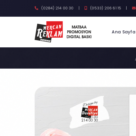
(0284) 214 00 30
|
(0533) 206 61 15
|
Ana Sayfa