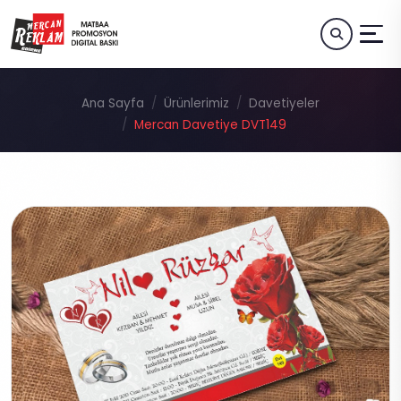
Ana Sayfa
Ürünlerimiz
Davetiyeler
Mercan Davetiye DVT149