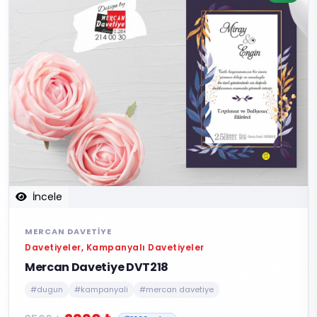
İncele
MERCAN DAVETIYE
Davetiyeler, Kampanyalı Davetiyeler
Mercan Davetiye DVT218
#dugun
#kampanyali
#mercan davetiye