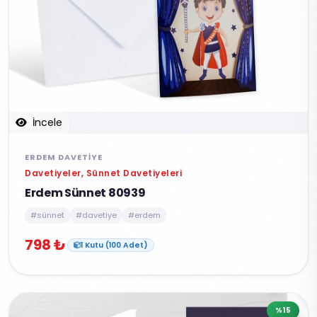
İncele
ERDEM DAVETIYE
Davetiyeler, Sünnet Davetiyeleri
Erdem Sünnet 80939
#sünnet
#davetiye
#erdem
798 ₺
1 Kutu (100 Adet)
%15