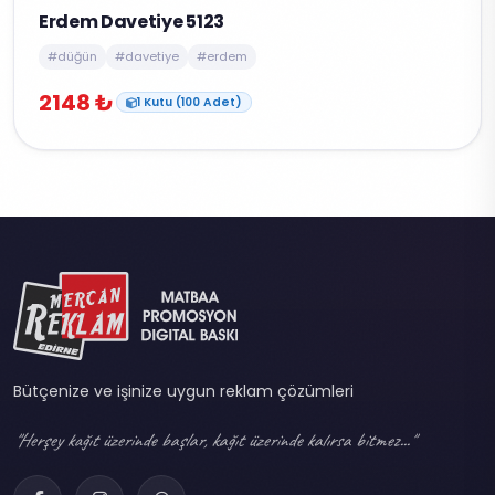
Erdem Davetiye 5123
#düğün
#davetiye
#erdem
2148 ₺
1 Kutu (100 Adet)
Bütçenize ve işinize uygun reklam çözümleri
"Herşey kağıt üzerinde başlar, kağıt üzerinde kalırsa bitmez..."