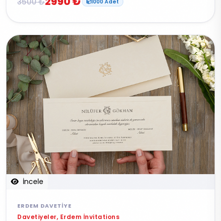
2990 ₺
3500 ₺
1000 Adet
İncele
ERDEM DAVETIYE
Davetiyeler, Erdem İnvitations