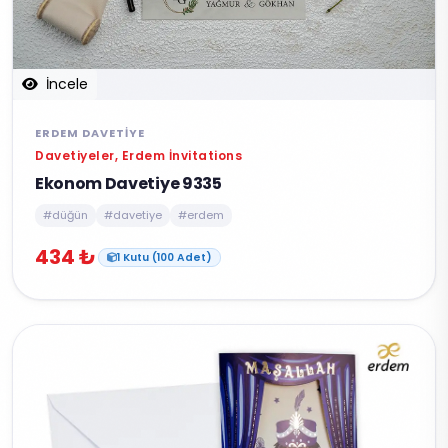
İncele
ERDEM DAVETIYE
Davetiyeler, Erdem İnvitations
Ekonom Davetiye 9335
#düğün
#davetiye
#erdem
434 ₺
1 Kutu (100 Adet)