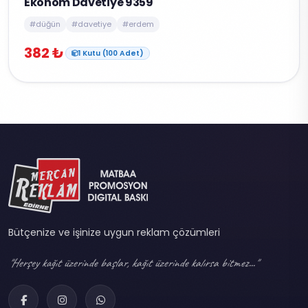
Ekonom Davetiye 9359
#düğün
#davetiye
#erdem
382 ₺
1 Kutu (100 Adet)
Bütçenize ve işinize uygun reklam çözümleri
"Herşey kağıt üzerinde başlar, kağıt üzerinde kalırsa bitmez..."