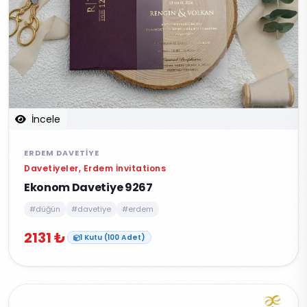
İncele
ERDEM DAVETIYE
Davetiyeler, Erdem İnvitations
Ekonom Davetiye 9267
#düğün
#davetiye
#erdem
2131 ₺
1 Kutu (100 Adet)