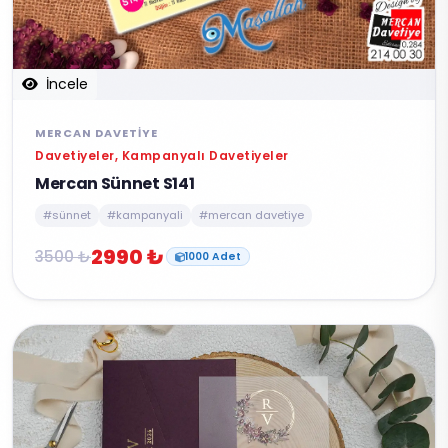
İncele
MERCAN DAVETIYE
Davetiyeler, Kampanyalı Davetiyeler
Mercan Sünnet S141
#sünnet
#kampanyali
#mercan davetiye
2990 ₺
3500 ₺
1000 Adet