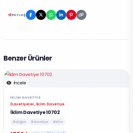
PAYLAŞ
Benzer Ürünler
İncele
İKLIM DAVETIYE
Davetiyeler, İklim Davetiye
İklim Davetiye 10702
#düğün
#davetiye
#iklim