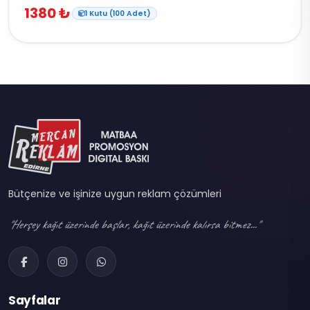
1380 ₺
1 Kutu (100 Adet)
Bütçenize ve işinize uygun reklam çözümleri
"Herşey kağıt üzerinde başlar, kağıt üzerinde kalırsa bitmez..."
Sayfalar