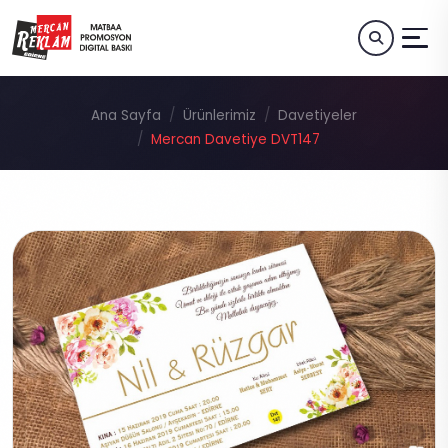
Ana Sayfa
Ürünlerimiz
Davetiyeler
Mercan Davetiye DVT147