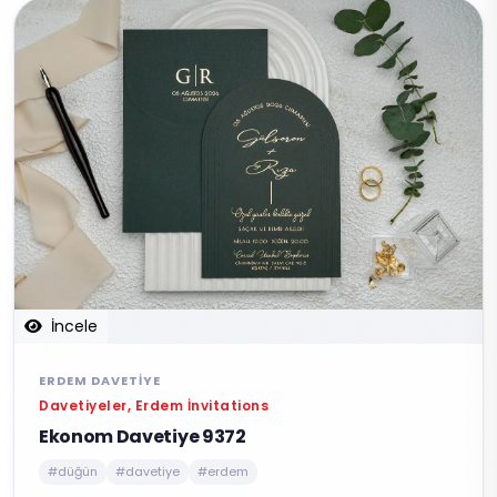
İncele
ERDEM DAVETIYE
Davetiyeler, Erdem İnvitations
Ekonom Davetiye 9372
#düğün
#davetiye
#erdem