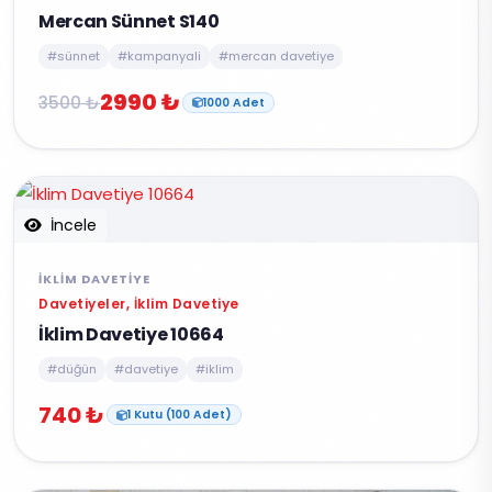
Mercan Sünnet S140
#sünnet
#kampanyali
#mercan davetiye
2990 ₺
3500 ₺
1000 Adet
İncele
İKLIM DAVETIYE
Davetiyeler, İklim Davetiye
İklim Davetiye 10664
#düğün
#davetiye
#iklim
740 ₺
1 Kutu (100 Adet)