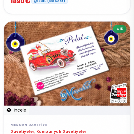
1890 ₺
1 Kutu (100 Adet)
%15
İncele
MERCAN DAVETIYE
Davetiyeler, Kampanyalı Davetiyeler