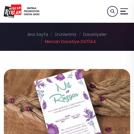
Ana Sayfa
Ürünlerimiz
Davetiyeler
Mercan Davetiye DVT144