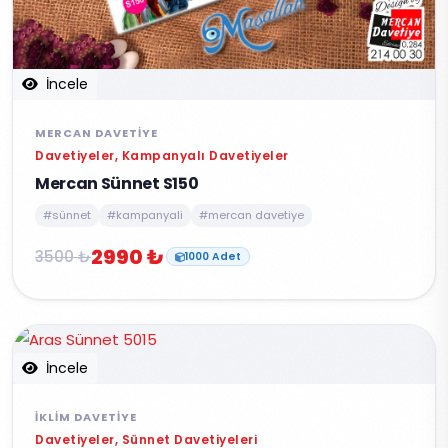
İncele
MERCAN DAVETIYE
Davetiyeler, Kampanyalı Davetiyeler
Mercan Sünnet S150
#sünnet
#kampanyali
#mercan davetiye
2990 ₺
3500 ₺
1000 Adet
İncele
İKLIM DAVETIYE
Davetiyeler, Sünnet Davetiyeleri