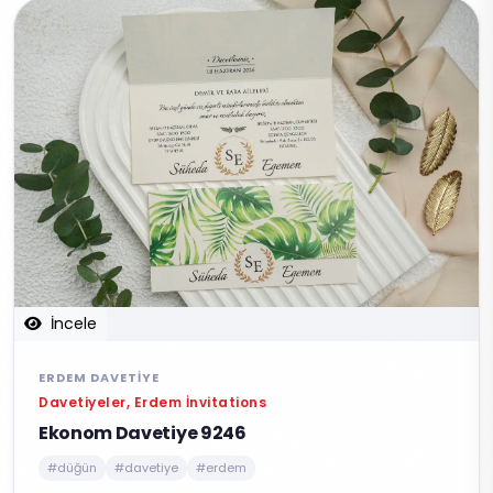
İncele
ERDEM DAVETIYE
Davetiyeler, Erdem İnvitations
Ekonom Davetiye 9246
#düğün
#davetiye
#erdem