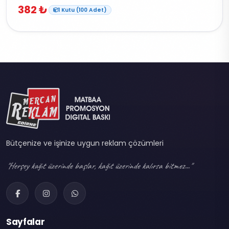
382 ₺
1 Kutu (100 Adet)
Bütçenize ve işinize uygun reklam çözümleri
"Herşey kağıt üzerinde başlar, kağıt üzerinde kalırsa bitmez..."
Sayfalar