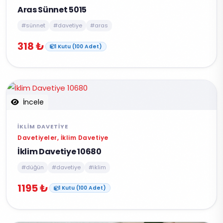
Aras Sünnet 5015
#sünnet
#davetiye
#aras
318 ₺
1 Kutu (100 Adet)
İncele
İKLIM DAVETIYE
Davetiyeler, İklim Davetiye
İklim Davetiye 10680
#düğün
#davetiye
#iklim
1195 ₺
1 Kutu (100 Adet)