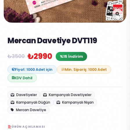
Mercan Davetiye DVT119
₺2990
₺3500
%15 İndirim
Fiyat: 1000 Adet için
Min. Sipariş: 1000 Adet
KDV Dahil
Davetiyeler
Kampanyalı Davetiyeler
Kampanyalı Düğün
Kampanyalı Nişan
Mercan Davetiye
ÜRÜN AÇIKLAMASI