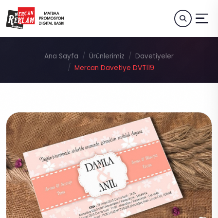
Ana Sayfa
Ürünlerimiz
Davetiyeler
Mercan Davetiye DVT119