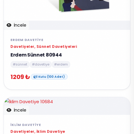
İncele
ERDEM DAVETIYE
Davetiyeler, Sünnet Davetiyeleri
Erdem Sünnet 80944
#sünnet
#davetiye
#erdem
1209 ₺
1 Kutu (100 Adet)
İncele
İKLIM DAVETIYE
Davetiyeler, İklim Davetiye