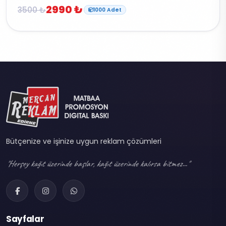
2990 ₺
3500 ₺
1000 Adet
Bütçenize ve işinize uygun reklam çözümleri
"Herşey kağıt üzerinde başlar, kağıt üzerinde kalırsa bitmez..."
Sayfalar