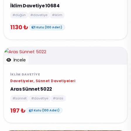
İklim Davetiye 10684
#düğün
#davetiye
#iklim
1130 ₺
1 Kutu (100 Adet)
İncele
İKLIM DAVETIYE
Davetiyeler, Sünnet Davetiyeleri
Aras Sünnet 5022
#sünnet
#davetiye
#aras
197 ₺
1 Kutu (100 Adet)