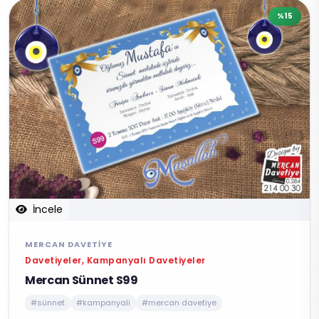
%15
İncele
MERCAN DAVETIYE
Davetiyeler, Kampanyalı Davetiyeler
Mercan Sünnet S99
#sünnet
#kampanyali
#mercan davetiye