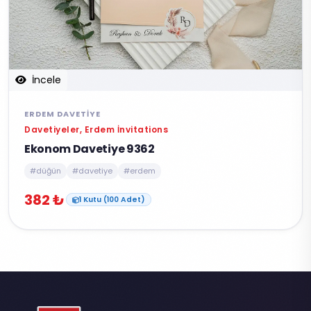
İncele
ERDEM DAVETIYE
Davetiyeler, Erdem İnvitations
Ekonom Davetiye 9362
#düğün
#davetiye
#erdem
382 ₺
1 Kutu (100 Adet)