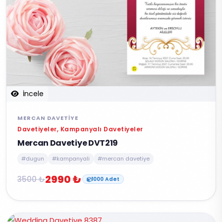
İncele
MERCAN DAVETIYE
Davetiyeler, Kampanyalı Davetiyeler
Mercan Davetiye DVT219
#dugun
#kampanyali
#mercan davetiye
2990 ₺
3500 ₺
1000 Adet