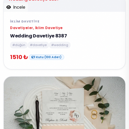
İncele
İKLIM DAVETIYE
Davetiyeler, İklim Davetiye
Wedding Davetiye 8387
#düğün
#davetiye
#wedding
1510 ₺
1 Kutu (100 Adet)