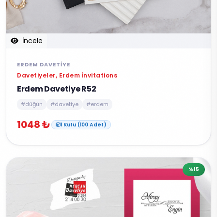
İncele
ERDEM DAVETIYE
Davetiyeler, Erdem İnvitations
Erdem Davetiye R52
#düğün
#davetiye
#erdem
1048 ₺
1 Kutu (100 Adet)
%15