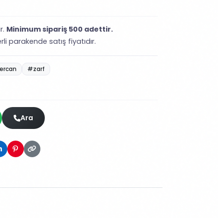
r.
Minimum sipariş 500 adettir.
erli parakende satış fiyatıdır.
rcan
#zarf
Ara