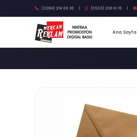
(0284) 214 00 30
|
(0533) 206 61 15
|
Ana Sayfa