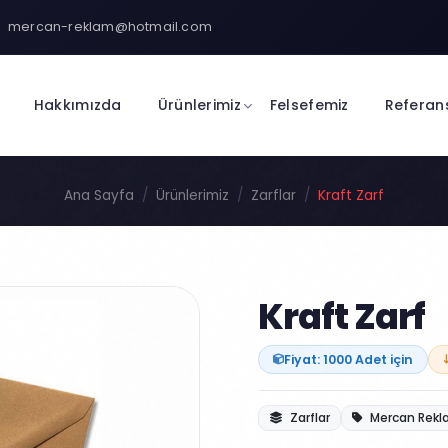
mercan-reklam@hotmail.com
Hakkımızda
Ürünlerimiz
Felsefemiz
Referan
Ana Sayfa
Ürünlerimiz
Zarflar
Kraft Zarf
Kraft Zarf
Fiyat: 1000 Adet için
Zarflar
Mercan Rek