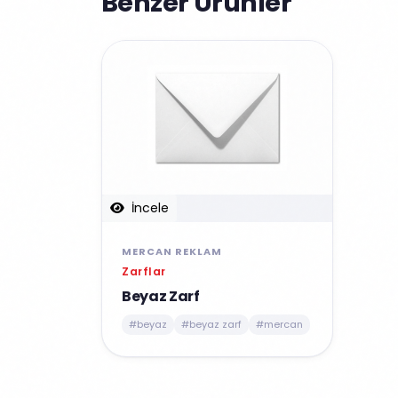
Benzer Ürünler
İncele
MERCAN REKLAM
Zarflar
Beyaz Zarf
#beyaz
#beyaz zarf
#mercan