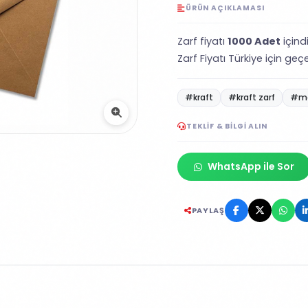
ÜRÜN AÇIKLAMASI
Zarf fiyatı
1000 Adet
içindi
Zarf Fiyatı Türkiye için geç
#kraft
#kraft zarf
#me
TEKLIF & BILGI ALIN
WhatsApp ile Sor
PAYLAŞ