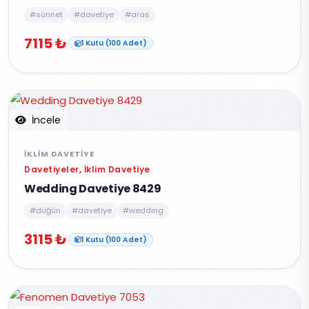
#sünnet
#davetiye
#aras
7115 ₺
1 Kutu (100 Adet)
İncele
İKLIM DAVETIYE
Davetiyeler, İklim Davetiye
Wedding Davetiye 8429
#düğün
#davetiye
#wedding
3115 ₺
1 Kutu (100 Adet)