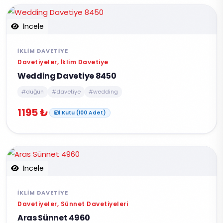
İncele
İKLIM DAVETIYE
Davetiyeler, İklim Davetiye
Wedding Davetiye 8450
#düğün
#davetiye
#wedding
1195 ₺
1 Kutu (100 Adet)
İncele
İKLIM DAVETIYE
Davetiyeler, Sünnet Davetiyeleri
Aras Sünnet 4960