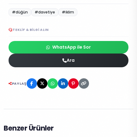
#düğün
#davetiye
#iklim
TEKLIF & BILGI ALIN
WhatsApp ile Sor
Ara
PAYLAŞ
Benzer Ürünler