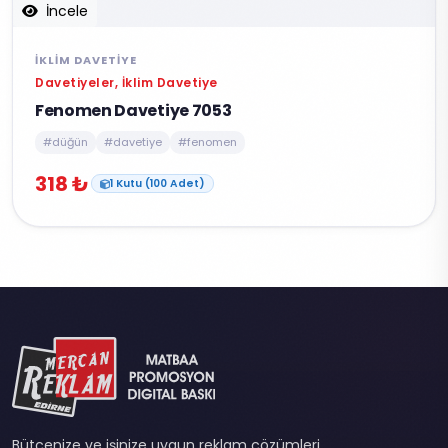
İncele
İKLIM DAVETIYE
Davetiyeler, İklim Davetiye
Fenomen Davetiye 7053
#düğün
#davetiye
#fenomen
318 ₺
1 Kutu (100 Adet)
Bütçenize ve işinize uygun reklam çözümleri