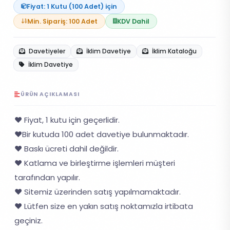
Fiyat: 1 Kutu (100 Adet) için
Min. Sipariş: 100 Adet
KDV Dahil
Davetiyeler
İklim Davetiye
İklim Kataloğu
İklim Davetiye
ÜRÜN AÇIKLAMASI
❤️ Fiyat, 1 kutu için geçerlidir.
❤️Bir kutuda 100 adet davetiye bulunmaktadır.
❤️ Baskı ücreti dahil değildir.
❤️ Katlama ve birleştirme işlemleri müşteri
tarafından yapılır.
❤️ Sitemiz üzerinden satış yapılmamaktadır.
❤️ Lütfen size en yakın satış noktamızla irtibata
geçiniz.