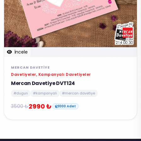
İncele
MERCAN DAVETIYE
Davetiyeler, Kampanyalı Davetiyeler
Mercan Davetiye DVT124
#dugun
#kampanyali
#mercan davetiye
2990 ₺
3500 ₺
1000 Adet