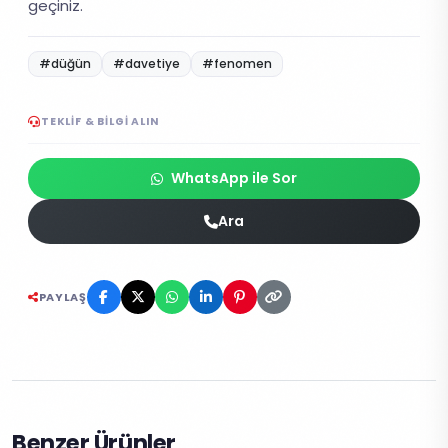
geçiniz.
#düğün
#davetiye
#fenomen
TEKLIF & BILGI ALIN
WhatsApp ile Sor
Ara
PAYLAŞ
Benzer Ürünler