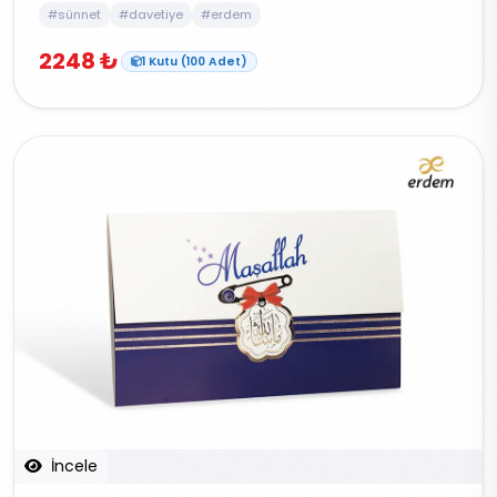
#sünnet
#davetiye
#erdem
2248 ₺
1 Kutu (100 Adet)
İncele