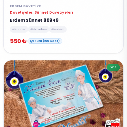
ERDEM DAVETIYE
Davetiyeler, Sünnet Davetiyeleri
Erdem Sünnet 80949
#sünnet
#davetiye
#erdem
550 ₺
1 Kutu (100 Adet)
%15