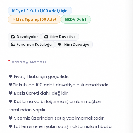
Fiyat: 1 Kutu (100 Adet) için
Min. Sipariş: 100 Adet
KDV Dahil
Davetiyeler
İklim Davetiye
Fenomen Kataloğu
İklim Davetiye
ÜRÜN AÇIKLAMASI
❤️ Fiyat, 1 kutu için geçerlidir.
❤️Bir kutuda 100 adet davetiye bulunmaktadır.
❤️ Baskı ücreti dahil değildir.
❤️ Katlama ve birleştirme işlemleri müşteri
tarafından yapılır.
❤️ Sitemiz üzerinden satış yapılmamaktadır.
❤️ Lütfen size en yakın satış noktamızla irtibata