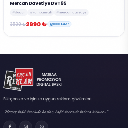
Mercan Davetiye DVT95
#dugun
#kampanyali
#mercan davetiye
2990 ₺
3500 ₺
1000 Adet
Bütçenize ve işinize uygun reklam çözümleri
"Herşey kağıt üzerinde başlar, kağıt üzerinde kalırsa bitmez..."