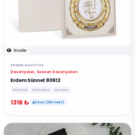
İncele
ERDEM DAVETIYE
Davetiyeler, Sünnet Davetiyeleri
Erdem Sünnet 80912
#sünnet
#davetiye
#erdem
1316 ₺
1 Kutu (100 Adet)