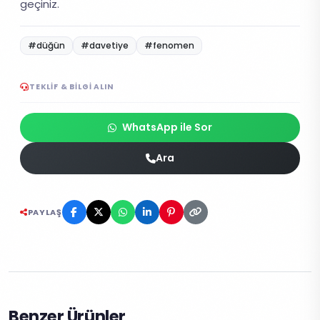
geçiniz.
#düğün
#davetiye
#fenomen
TEKLIF & BILGI ALIN
WhatsApp ile Sor
Ara
PAYLAŞ
Benzer Ürünler