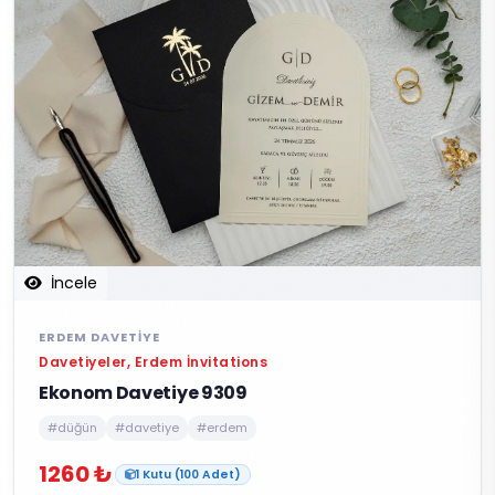
İncele
ERDEM DAVETIYE
Davetiyeler, Erdem İnvitations
Ekonom Davetiye 9309
#düğün
#davetiye
#erdem
1260 ₺
1 Kutu (100 Adet)