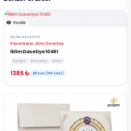
İncele
İKLIM DAVETIYE
Davetiyeler, İklim Davetiye
İklim Davetiye 10461
#düğün
#davetiye
#iklim
1385 ₺
1 Kutu (100 Adet)