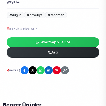
geçiniz.
#düğün
#davetiye
#fenomen
TEKLIF & BILGI ALIN
WhatsApp ile Sor
Ara
PAYLAŞ
Benzer Ürünler