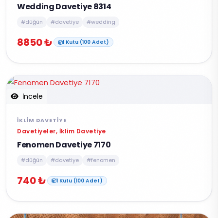
Wedding Davetiye 8314
#düğün
#davetiye
#wedding
8850 ₺
1 Kutu (100 Adet)
İncele
İKLIM DAVETIYE
Davetiyeler, İklim Davetiye
Fenomen Davetiye 7170
#düğün
#davetiye
#fenomen
740 ₺
1 Kutu (100 Adet)