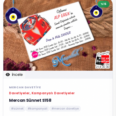
%15
İncele
MERCAN DAVETIYE
Davetiyeler, Kampanyalı Davetiyeler
Mercan Sünnet S158
#sünnet
#kampanyali
#mercan davetiye