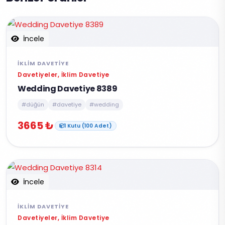
İncele
İKLIM DAVETIYE
Davetiyeler, İklim Davetiye
Wedding Davetiye 8389
#düğün
#davetiye
#wedding
3665 ₺
1 Kutu (100 Adet)
İncele
İKLIM DAVETIYE
Davetiyeler, İklim Davetiye