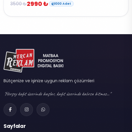
2990 ₺
3500 ₺
1000 Adet
Bütçenize ve işinize uygun reklam çözümleri
"Herşey kağıt üzerinde başlar, kağıt üzerinde kalırsa bitmez..."
Sayfalar