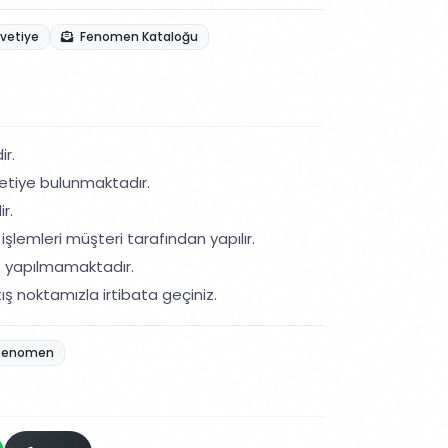
avetiye
Fenomen Kataloğu
ir.
etiye bulunmaktadır.
r.
işlemleri müşteri tarafından yapılır.
ş yapılmamaktadır.
ış noktamızla irtibata geçiniz.
fenomen