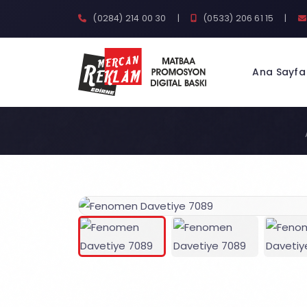
(0284) 214 00 30
|
(0533) 206 61 15
|
Ana Sayfa