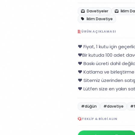
Davetiyeler
İklim D
İklim Davetiye
ÜRÜN AÇIKLAMASI
❤️ Fiyat, 1 kutu için geçerlid
❤️Bir kutuda 100 adet dav
❤️ Baskı ücreti dahil değildi
❤️ Katlama ve birleştirme 
❤️ Sitemiz üzerinden satı
❤️ Lütfen size en yakın sat
#düğün
#davetiye
#
TEKLIF & BILGI ALIN