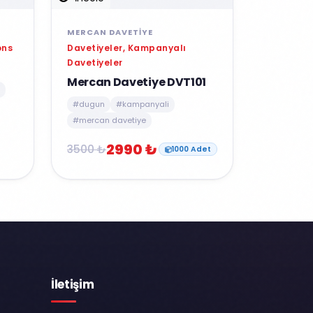
MERCAN DAVETIYE
Davetiyeler, Kampanyalı
ons
Davetiyeler
Mercan Davetiye DVT101
#dugun
#kampanyali
#mercan davetiye
2990 ₺
3500 ₺
1000 Adet
İletişim