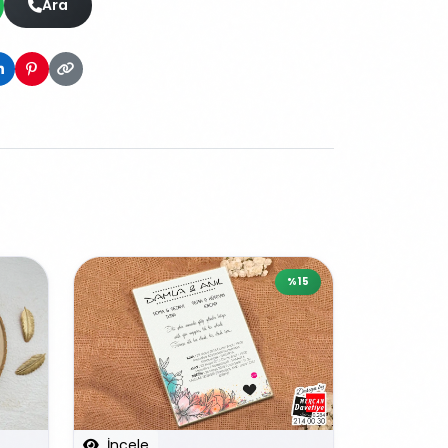
Ara
%15
İncele