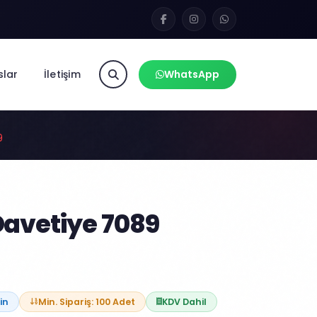
slar
İletişim
WhatsApp
9
avetiye 7089
in
Min. Sipariş: 100 Adet
KDV Dahil