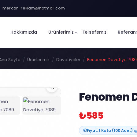
mercan-reklam@hotmail.com
Hakkımızda
Ürünlerimiz
Felsefemiz
Referan
Ana Sayfa
Ürünlerimiz
Davetiyeler
Fenomen Davetiye 708
Fenomen D
₺585
Fiyat: 1 Kutu (100 Adet) iç