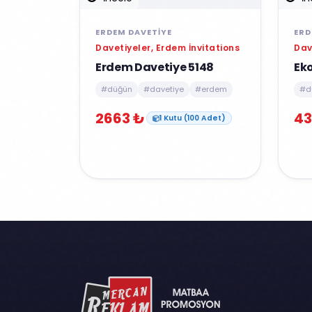
ERDEM DAVETIYE
ERD
Davetiyeler, Erdem İnvitations
Dav
Erdem Davetiye 5148
Ek
#düğün
#davetiye
#erdem
#d
2663 ₺
43
1 Kutu (100 Adet)