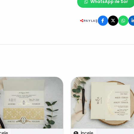
WhatsApp ile Sor
PAYLAŞ
cele
İncele