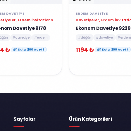
EM DAVETIYE
ERDEM DAVETIYE
etiyeler, Erdem İnvitations
Davetiyeler, Erdem İnvitati
onom Davetiye 9178
Ekonom Davetiye 9229
üğün
#davetiye
#erdem
#düğün
#davetiye
#erdem
4 ₺
1194 ₺
1 Kutu (100 Adet)
1 Kutu (100 Adet)
Sayfalar
Ürün Kategorileri