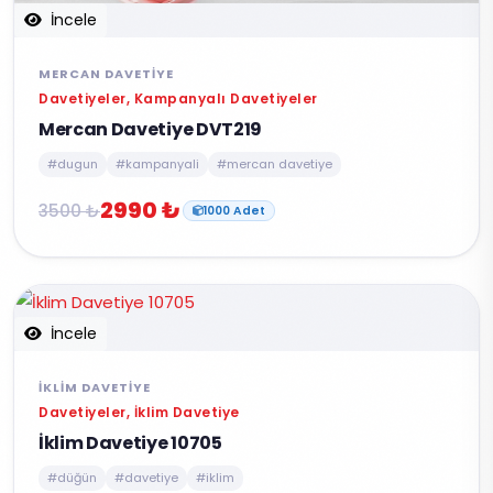
İncele
MERCAN DAVETIYE
Davetiyeler, Kampanyalı Davetiyeler
Mercan Davetiye DVT219
#dugun
#kampanyali
#mercan davetiye
2990 ₺
3500 ₺
1000 Adet
İncele
İKLIM DAVETIYE
Davetiyeler, İklim Davetiye
İklim Davetiye 10705
#düğün
#davetiye
#iklim