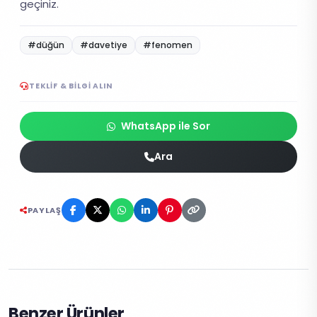
geçiniz.
#düğün
#davetiye
#fenomen
TEKLIF & BILGI ALIN
WhatsApp ile Sor
Ara
PAYLAŞ
Benzer Ürünler