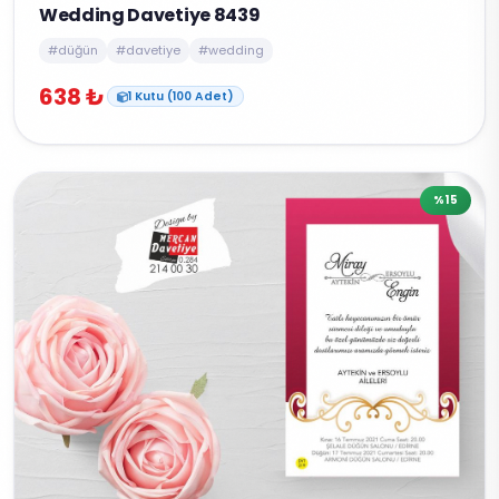
Wedding Davetiye 8439
#düğün
#davetiye
#wedding
638 ₺
1 Kutu (100 Adet)
%15