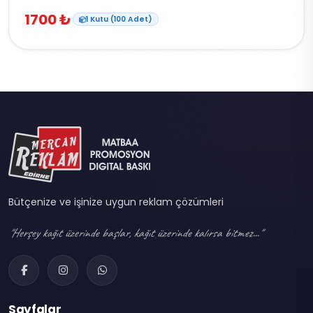
1700 ₺
1 Kutu (100 Adet)
Bütçenize ve işinize uygun reklam çözümleri
"Herşey kağıt üzerinde başlar, kağıt üzerinde kalırsa bitmez..."
Sayfalar