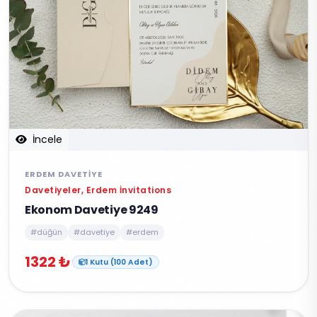
İncele
ERDEM DAVETIYE
Davetiyeler, Erdem İnvitations
Ekonom Davetiye 9249
#düğün
#davetiye
#erdem
1322 ₺
1 Kutu (100 Adet)