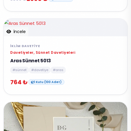
İncele
İKLIM DAVETIYE
Davetiyeler, Sünnet Davetiyeleri
Aras Sünnet 5013
#sünnet
#davetiye
#aras
764 ₺
1 Kutu (100 Adet)