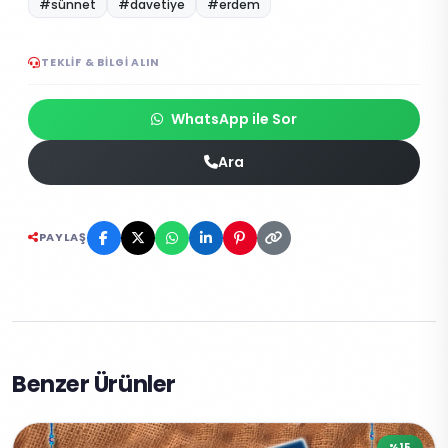
#sünnet
#davetiye
#erdem
TEKLIF & BILGI ALIN
WhatsApp ile Sor
Ara
PAYLAŞ
Benzer Ürünler
%15