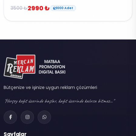
2990 ₺
3500 ₺
1000 Adet
Bütçenize ve işinize uygun reklam çözümleri
"Herşey kağıt üzerinde başlar, kağıt üzerinde kalırsa bitmez..."
Sayfalar