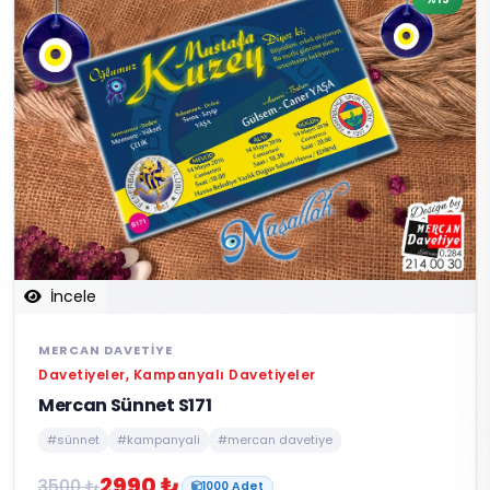
İncele
MERCAN DAVETIYE
Davetiyeler, Kampanyalı Davetiyeler
Mercan Sünnet S171
#sünnet
#kampanyali
#mercan davetiye
2990 ₺
3500 ₺
1000 Adet