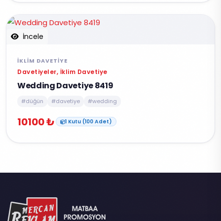
İncele
İKLIM DAVETIYE
Davetiyeler, İklim Davetiye
Wedding Davetiye 8419
#düğün
#davetiye
#wedding
10100 ₺
1 Kutu (100 Adet)