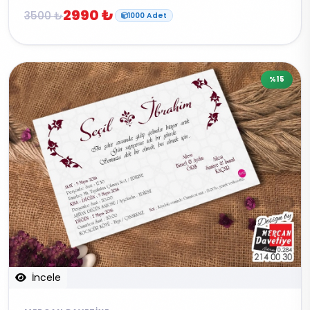
2990 ₺
3500 ₺
1000 Adet
%15
İncele