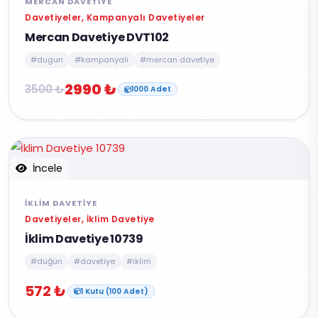
MERCAN DAVETIYE
Davetiyeler, Kampanyalı Davetiyeler
Mercan Davetiye DVT102
#dugun
#kampanyali
#mercan davetiye
2990 ₺
3500 ₺
1000 Adet
İncele
İKLIM DAVETIYE
Davetiyeler, İklim Davetiye
İklim Davetiye 10739
#düğün
#davetiye
#iklim
572 ₺
1 Kutu (100 Adet)