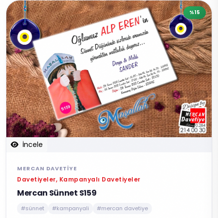
%15
İncele
MERCAN DAVETIYE
Davetiyeler, Kampanyalı Davetiyeler
Mercan Sünnet S159
#sünnet
#kampanyali
#mercan davetiye