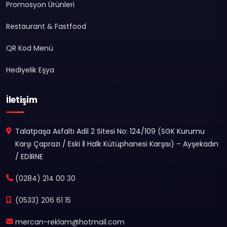
Promosyon Ürünleri
Restaurant & Fastfood
QR Kod Menü
Hediyelik Eşya
İletişim
Talatpaşa Asfaltı Adil 2 Sitesi No: 124/109 (SGK Kurumu
Karşı Çaprazı / Eski İl Halk Kütüphanesi Karşısı) – Ayşekadın
/ EDİRNE
(0284) 214 00 30
(0533) 206 61 15
mercan-reklam@hotmail.com