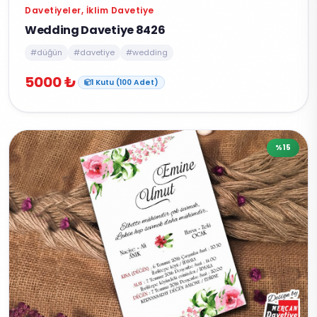
Davetiyeler, İklim Davetiye
Wedding Davetiye 8426
#düğün
#davetiye
#wedding
5000 ₺
1 Kutu (100 Adet)
%15