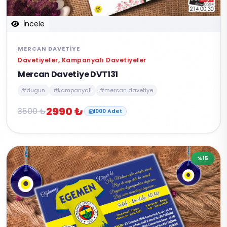
İncele
MERCAN DAVETIYE
Davetiyeler, Kampanyalı Davetiyeler
Mercan Davetiye DVT131
#dugun
#kampanyali
#mercan davetiye
2990 ₺
3500 ₺
1000 Adet
%15