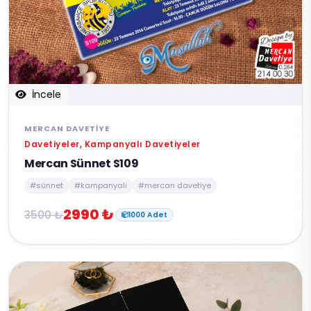
İncele
MERCAN DAVETIYE
Davetiyeler, Kampanyalı Davetiyeler
Mercan Sünnet S109
#sünnet
#kampanyali
#mercan davetiye
2990 ₺
3500 ₺
1000 Adet