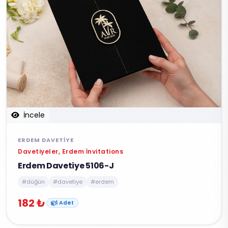
İncele
ERDEM DAVETIYE
Davetiyeler, Erdem İnvitations
Erdem Davetiye 5106-J
#düğün
#davetiye
#erdem
182 ₺
1 Adet