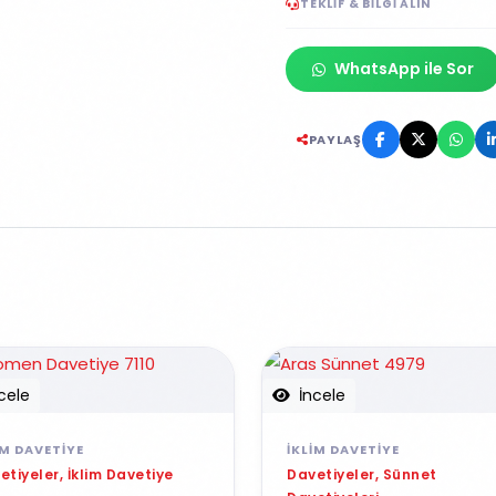
TEKLIF & BILGI ALIN
WhatsApp ile Sor
PAYLAŞ
cele
İncele
IM DAVETIYE
İKLIM DAVETIYE
etiyeler, İklim Davetiye
Davetiyeler, Sünnet