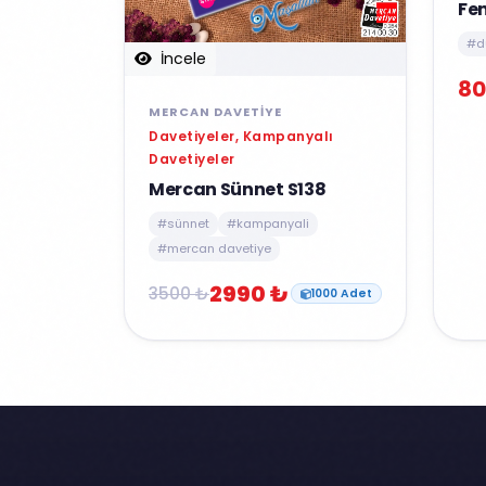
Fe
#d
İncele
80
MERCAN DAVETIYE
Davetiyeler, Kampanyalı
Davetiyeler
Mercan Sünnet S138
#sünnet
#kampanyali
#mercan davetiye
2990 ₺
3500 ₺
1000 Adet