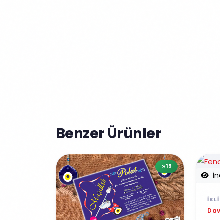
Benzer Ürünler
%15
İn
İKL
Dav