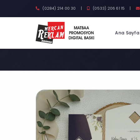
(0284) 214 00 30
|
(0533) 206 61 15
|
Ana Sayfa