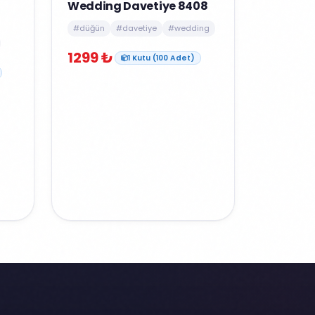
Wedding Davetiye 8408
#düğün
#davetiye
#wedding
1299 ₺
1 Kutu (100 Adet)