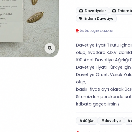
Davetiyeler
Erdem İ
Erdem Davetiye
ÜRÜN AÇIKLAMASI
Davetiye fiyatı 1 Kutu içind
olup, fiyatlara K.D.V. dahildi
100 Adet Davetiye Ağırlığı 0
Davetiye Fiyatı Türkiye için
Davetiye Ofset, Varak Yald
olup,
baskı fiyatı ayrı olarak ücret
Sitemizden perakende satı
irtibata geçebilirsiniz.
#düğün
#davetiye
#