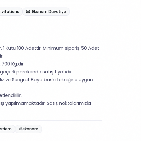
nvitations
Ekonom Davetiye
ir. 1 Kutu 100 Adettir. Minimum sipariş 50 Adet
r.
,700 Kg.dır.
 geçerli parakende satış fiyatıdır.
ız ve Serigraf Boya baskı tekniğine uygun
lendirilir.
şı yapılmamaktadır. Satış noktalarımızla
erdem
#ekonom