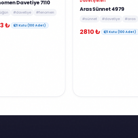
Davetiyeleri
nomen Davetiye 7110
Aras Sünnet 4979
üğün
#davetiye
#fenomen
#sünnet
#davetiye
#aras
3 ₺
1 Kutu (100 Adet)
2810 ₺
1 Kutu (100 Adet)