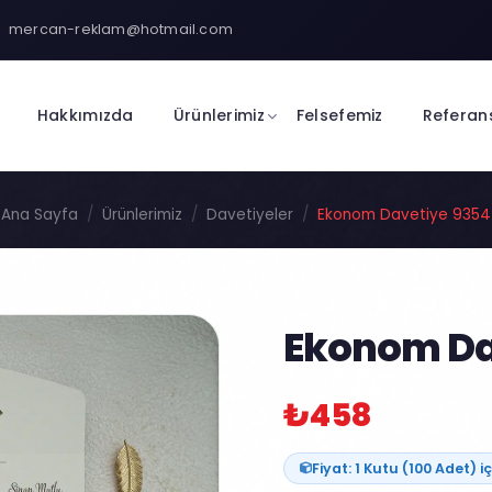
mercan-reklam@hotmail.com
Hakkımızda
Ürünlerimiz
Felsefemiz
Referan
Ana Sayfa
Ürünlerimiz
Davetiyeler
Ekonom Davetiye 9354
Ekonom Da
₺458
Fiyat: 1 Kutu (100 Adet) iç