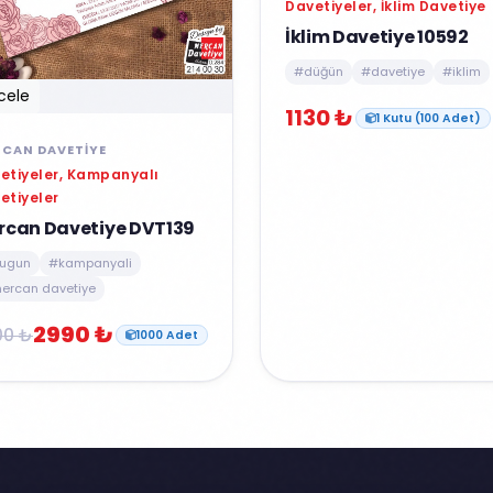
Davetiyeler, İklim Davetiye
İklim Davetiye 10592
#düğün
#davetiye
#iklim
cele
1130 ₺
1 Kutu (100 Adet)
CAN DAVETIYE
etiyeler, Kampanyalı
etiyeler
rcan Davetiye DVT139
ugun
#kampanyali
ercan davetiye
2990 ₺
00 ₺
1000 Adet