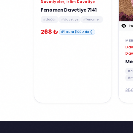
Davetiyeler, İklim Davetiye
Fenomen Davetiye 7141
#düğün
#davetiye
#fenomen
İn
268 ₺
1 Kutu (100 Adet)
MER
Dav
Dav
Me
#d
#m
35