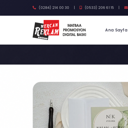
(0284) 214 00 30
|
(0533) 206 61 15
|
Ana Sayfa