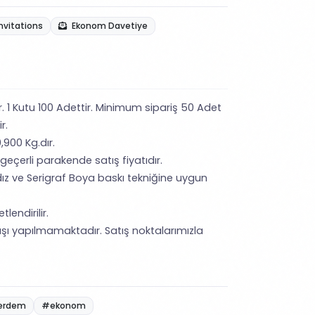
nvitations
Ekonom Davetiye
ir. 1 Kutu 100 Adettir. Minimum sipariş 50 Adet
ir.
,900 Kg.dır.
 geçerli parakende satış fiyatıdır.
ız ve Serigraf Boya baskı tekniğine uygun
lendirilir.
şı yapılmamaktadır. Satış noktalarımızla
erdem
#ekonom