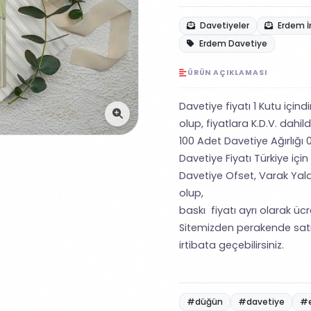
Davetiyeler
Erdem İ
Erdem Davetiye
ÜRÜN AÇIKLAMASI
Davetiye fiyatı 1 Kutu içind
olup, fiyatlara K.D.V. dahild
100 Adet Davetiye Ağırlığı 0
Davetiye Fiyatı Türkiye için
Davetiye Ofset, Varak Yald
olup,
baskı fiyatı ayrı olarak ücret
Sitemizden perakende satı
irtibata geçebilirsiniz.
#düğün
#davetiye
#