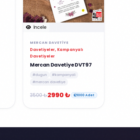
İncele
MERCAN DAVETIYE
Davetiyeler, Kampanyalı
Davetiyeler
Mercan Davetiye DVT97
#dugun
#kampanyali
#mercan davetiye
2990 ₺
3500 ₺
1000 Adet