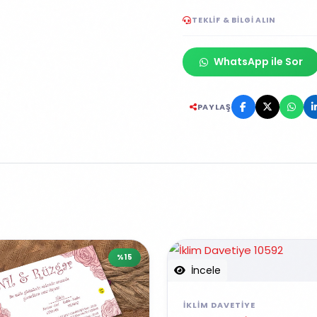
TEKLIF & BILGI ALIN
WhatsApp ile Sor
PAYLAŞ
%15
İncele
İKLIM DAVETIYE