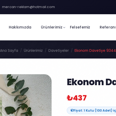
mercan-reklam@hotmail.com
Hakkımızda
Ürünlerimiz
Felsefemiz
Referan
Ana Sayfa
Ürünlerimiz
Davetiyeler
Ekonom Davetiye 9344
Ekonom Da
₺437
Fiyat: 1 Kutu (100 Adet) iç