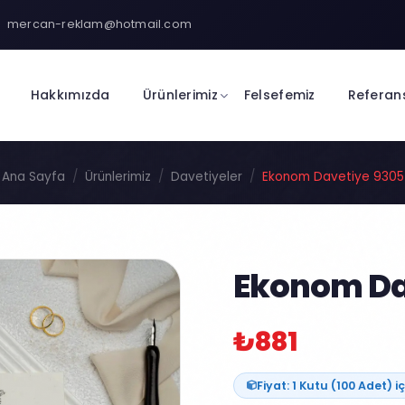
mercan-reklam@hotmail.com
Hakkımızda
Ürünlerimiz
Felsefemiz
Referan
Ana Sayfa
Ürünlerimiz
Davetiyeler
Ekonom Davetiye 9305
Ekonom Da
₺881
Fiyat: 1 Kutu (100 Adet) iç