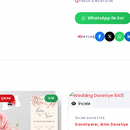
TEKLIF & BILGI ALIN
WhatsApp ile Sor
PAYLAŞ
 ÇIKAN
%15
İncele
İKLIM DAVETIYE
Davetiyeler, İklim Davetiye