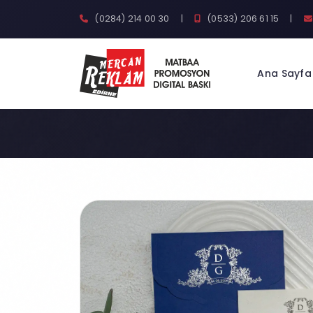
(0284) 214 00 30
|
(0533) 206 61 15
|
Ana Sayfa