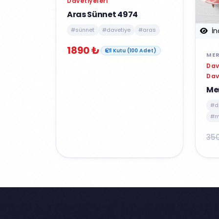
Davetiyeleri
Aras Sünnet 4974
İn
#sünnet
#davetiye
#aras
1890 ₺
1 Kutu (100 Adet)
MER
Dav
Dav
Me
#d
#m
35