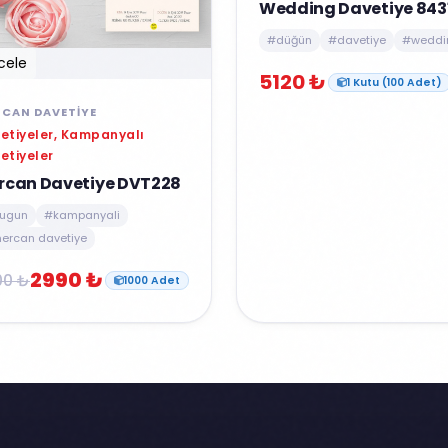
Wedding Davetiye 843
#düğün
#davetiye
#weddi
cele
5120 ₺
1 Kutu (100 Adet)
CAN DAVETIYE
etiyeler, Kampanyalı
etiyeler
rcan Davetiye DVT228
ugun
#kampanyali
ercan davetiye
2990 ₺
00 ₺
1000 Adet