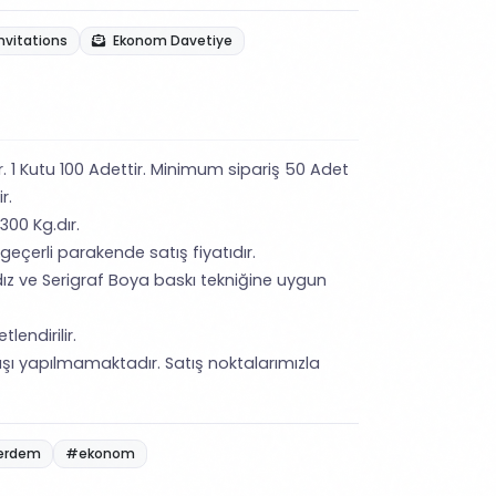
nvitations
Ekonom Davetiye
ir. 1 Kutu 100 Adettir. Minimum sipariş 50 Adet
ir.
300 Kg.dır.
 geçerli parakende satış fiyatıdır.
ız ve Serigraf Boya baskı tekniğine uygun
lendirilir.
şı yapılmamaktadır. Satış noktalarımızla
erdem
#ekonom