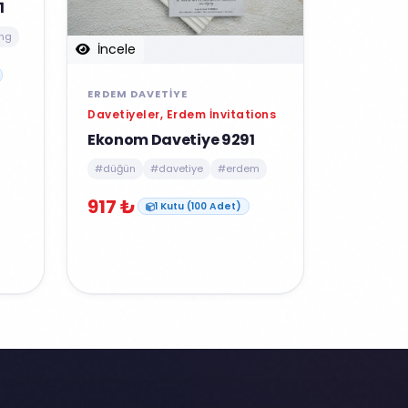
1
ng
İncele
ERDEM DAVETIYE
Davetiyeler, Erdem İnvitations
Ekonom Davetiye 9291
#düğün
#davetiye
#erdem
917 ₺
1 Kutu (100 Adet)