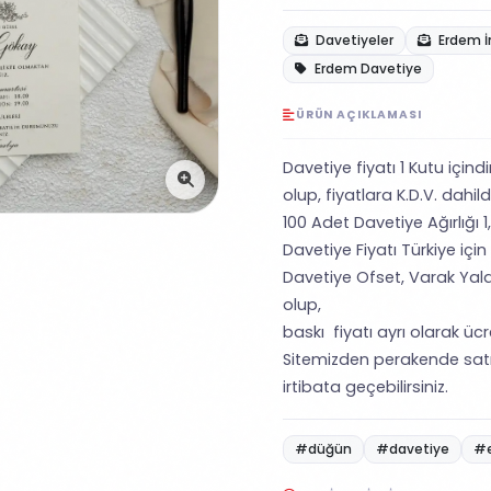
Davetiyeler
Erdem İ
Erdem Davetiye
ÜRÜN AÇIKLAMASI
Davetiye fiyatı 1 Kutu içind
olup, fiyatlara K.D.V. dahild
100 Adet Davetiye Ağırlığı 1,
Davetiye Fiyatı Türkiye için
Davetiye Ofset, Varak Yald
olup,
baskı fiyatı ayrı olarak ücret
Sitemizden perakende satı
irtibata geçebilirsiniz.
#düğün
#davetiye
#