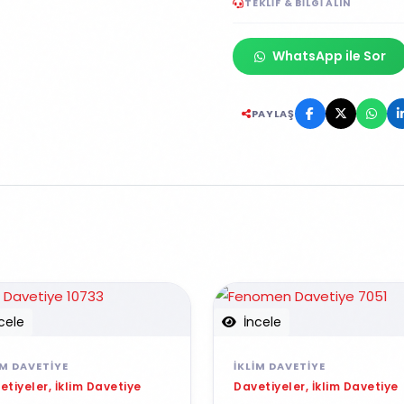
TEKLIF & BILGI ALIN
WhatsApp ile Sor
PAYLAŞ
cele
İncele
IM DAVETIYE
İKLIM DAVETIYE
etiyeler, İklim Davetiye
Davetiyeler, İklim Davetiye