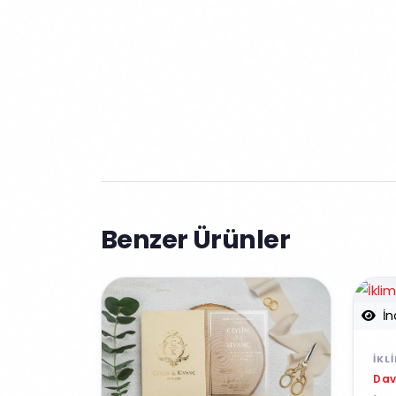
Benzer Ürünler
İn
İKL
Dav