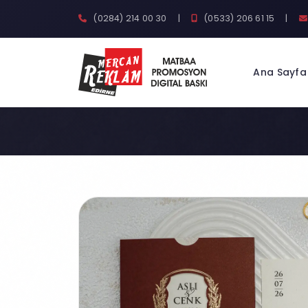
(0284) 214 00 30
|
(0533) 206 61 15
|
Ana Sayfa