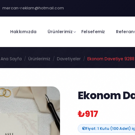
mercan-reklam@hotmail.com
Hakkımızda
Ürünlerimiz
Felsefemiz
Referan
Ana Sayfa
Ürünlerimiz
Davetiyeler
Ekonom Davetiye 9288
Ekonom Da
₺917
Fiyat: 1 Kutu (100 Adet) iç