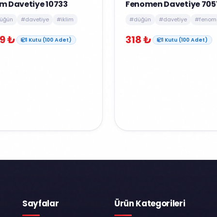
im Davetiye 10733
Fenomen Davetiye 705
üğün
#davetiye
#iklim
#düğün
#davetiye
#fenom
9 ₺
318 ₺
1 Kutu (100 Adet)
1 Kutu (100 Adet)
Sayfalar
Ürün Kategorileri