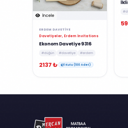
İkl
#d
İncele
59
ERDEM DAVETIYE
Davetiyeler, Erdem İnvitations
Ekonom Davetiye 9316
#düğün
#davetiye
#erdem
2137 ₺
1 Kutu (100 Adet)