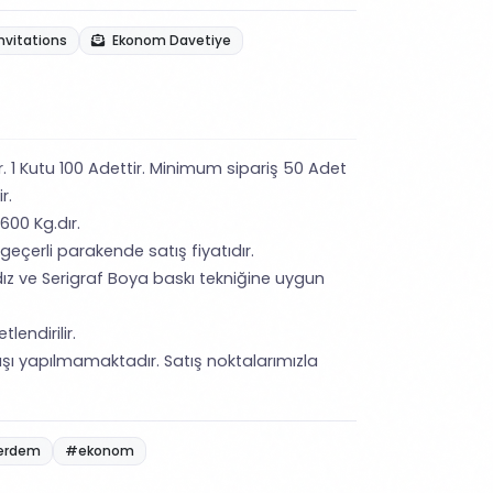
nvitations
Ekonom Davetiye
ir. 1 Kutu 100 Adettir. Minimum sipariş 50 Adet
ir.
,600 Kg.dır.
 geçerli parakende satış fiyatıdır.
ız ve Serigraf Boya baskı tekniğine uygun
lendirilir.
şı yapılmamaktadır. Satış noktalarımızla
erdem
#ekonom