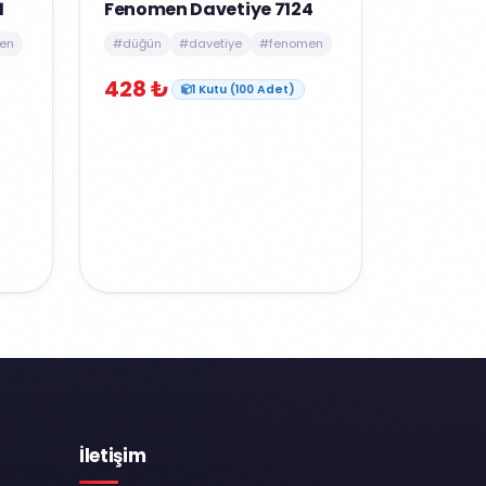
1
Fenomen Davetiye 7124
en
#düğün
#davetiye
#fenomen
428 ₺
1 Kutu (100 Adet)
İletişim