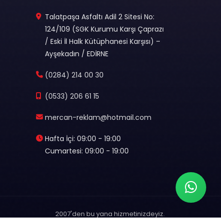
Talatpaşa Asfaltı Adil 2 Sitesi No:
124/109 (SGK Kurumu Karşı Çaprazı
/ Eski İl Halk Kütüphanesi Karşısı) –
Ayşekadın / EDİRNE
(0284) 214 00 30
(0533) 206 61 15
mercan-reklam@hotmail.com
Hafta İçi: 09:00 - 19:00
Cumartesi: 09:00 - 19:00
2007'den bu yana hizmetinizdeyiz.