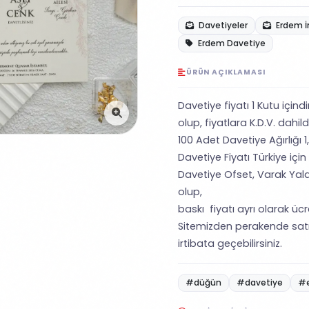
Davetiyeler
Erdem İ
Erdem Davetiye
ÜRÜN AÇIKLAMASI
Davetiye fiyatı 1 Kutu içind
olup, fiyatlara K.D.V. dahild
100 Adet Davetiye Ağırlığı 1
Davetiye Fiyatı Türkiye için
Davetiye Ofset, Varak Yald
olup,
baskı fiyatı ayrı olarak ücret
Sitemizden perakende satı
irtibata geçebilirsiniz.
#düğün
#davetiye
#