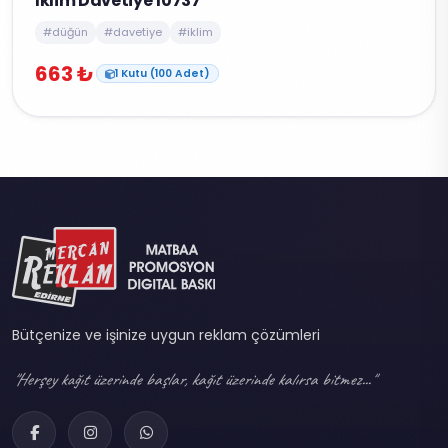
İklim Davetiye 10737
#düğün
#davetiye
#iklim
663 ₺
1 Kutu (100 Adet)
Bütçenize ve işinize uygun reklam çözümleri
"Herşey kağıt üzerinde başlar, kağıt üzerinde kalırsa bitmez..."