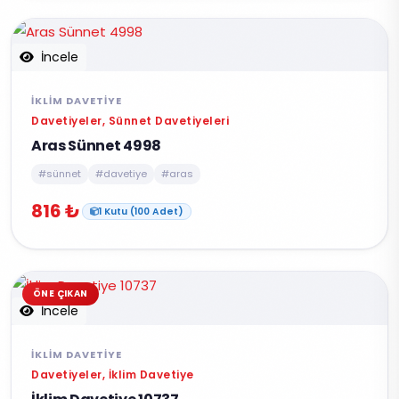
İncele
İKLIM DAVETIYE
Davetiyeler, Sünnet Davetiyeleri
Aras Sünnet 4998
#sünnet
#davetiye
#aras
816 ₺
1 Kutu (100 Adet)
ÖNE ÇIKAN
İncele
İKLIM DAVETIYE
Davetiyeler, İklim Davetiye