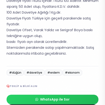
Davetiye fiyatı 1 Kutu içindir. 1 Kutu 100 Adettir. Minimum
sipariş 50 Adet olup, fiyatlara K.D.V. dahildir.
100 Adet Davetiye Ağırlığı 1 Kg.dır.
Davetiye Fiyatı Türkiye için geçerli parakende satış
fiyatıdır.
Davetiye Ofset, Varak Yaldız ve Serigraf Boya baskı
tekniğine uygun olup,
baskı fiyatı ayrı olarak ücretlendirilir.
Sitemizden perakende satışı yapılmamaktadır. Satış
noktalarımızla irtibata geçebilirsiniz.
#düğün
#davetiye
#erdem
#ekonom
TEKLIF & BILGI ALIN
WhatsApp ile Sor