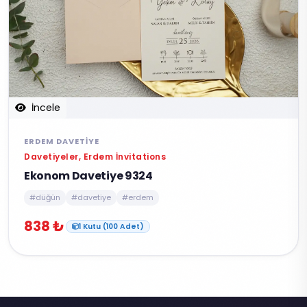
İncele
ERDEM DAVETIYE
Davetiyeler, Erdem İnvitations
Ekonom Davetiye 9324
#düğün
#davetiye
#erdem
838 ₺
1 Kutu (100 Adet)