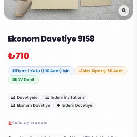
Ekonom Davetiye 9158
₺710
Fiyat: 1 Kutu (100 Adet) için
Min. Sipariş: 50 Adet
KDV Dahil
Davetiyeler
Erdem İnvitations
Ekonom Davetiye
Erdem Davetiye
ÜRÜN AÇIKLAMASI