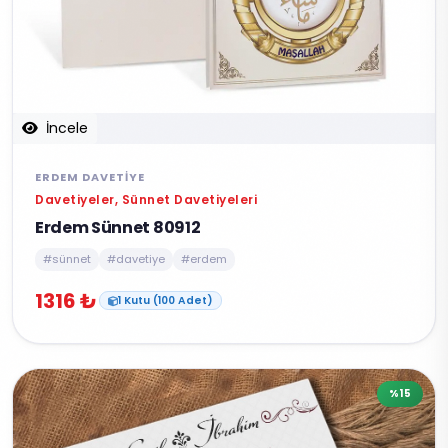
İncele
ERDEM DAVETIYE
Davetiyeler, Sünnet Davetiyeleri
Erdem Sünnet 80912
#sünnet
#davetiye
#erdem
1316 ₺
1 Kutu (100 Adet)
%15