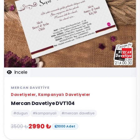
İncele
MERCAN DAVETIYE
Davetiyeler, Kampanyalı Davetiyeler
Mercan Davetiye DVT104
#dugun
#kampanyali
#mercan davetiye
2990 ₺
3500 ₺
1000 Adet