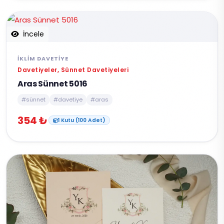
İncele
İKLIM DAVETIYE
Davetiyeler, Sünnet Davetiyeleri
Aras Sünnet 5016
#sünnet
#davetiye
#aras
354 ₺
1 Kutu (100 Adet)