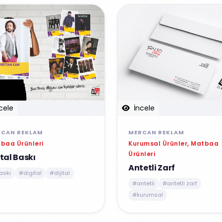
İncele
cele
MERCAN REKLAM
RCAN REKLAM
Kurumsal Ürünler, Matbaa
baa Ürünleri
Ürünleri
ital Baskı
Antetli Zarf
askı
#digital
#dijital
#antetli
#antetli zarf
#kurumsal