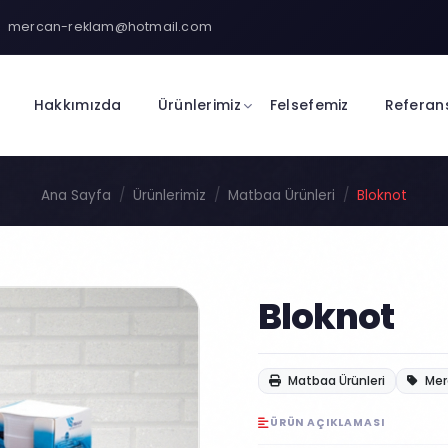
mercan-reklam@hotmail.com
Hakkımızda
Ürünlerimiz
Felsefemiz
Referan
Ana Sayfa
Ürünlerimiz
Matbaa Ürünleri
Bloknot
Bloknot
Matbaa Ürünleri
Mer
ÜRÜN AÇIKLAMASI