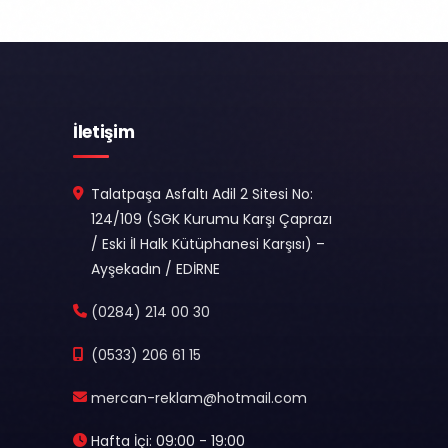
İletişim
Talatpaşa Asfaltı Adil 2 Sitesi No:
124/109 (SGK Kurumu Karşı Çaprazı
/ Eski İl Halk Kütüphanesi Karşısı) –
Ayşekadın / EDİRNE
(0284) 214 00 30
(0533) 206 61 15
mercan-reklam@hotmail.com
Hafta İçi: 09:00 - 19:00