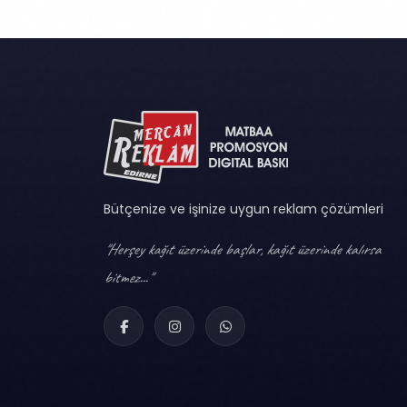
Bütçenize ve işinize uygun reklam çözümleri
"Herşey kağıt üzerinde başlar, kağıt üzerinde kalırsa
bitmez..."