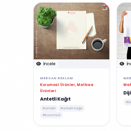
İncele
İn
MERCAN REKLAM
ME
Kurumsal Ürünler, Matbaa
Mat
Ürünleri
Dij
Antetli Kağıt
#b
#antetli
#antetli kağıt
#kurumsal