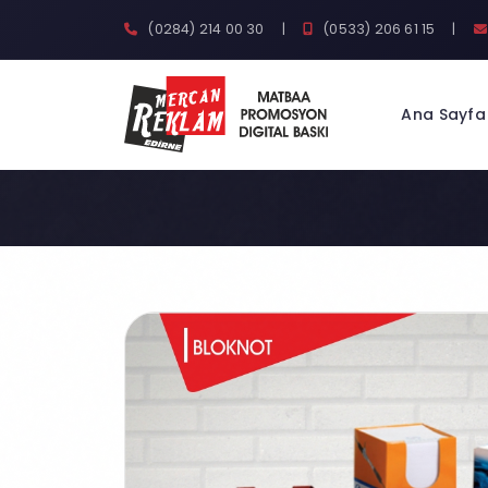
(0284) 214 00 30
|
(0533) 206 61 15
|
Ana Sayfa