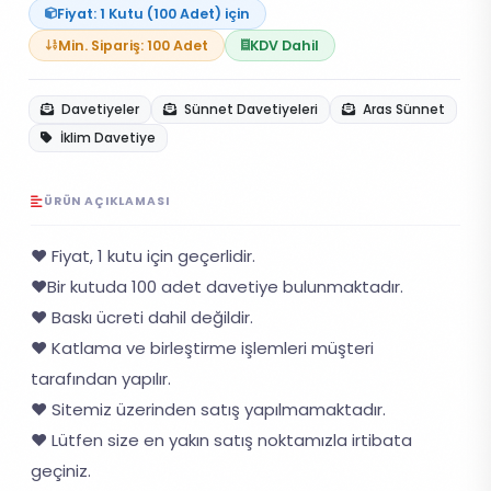
Fiyat: 1 Kutu (100 Adet) için
Min. Sipariş: 100 Adet
KDV Dahil
Davetiyeler
Sünnet Davetiyeleri
Aras Sünnet
İklim Davetiye
ÜRÜN AÇIKLAMASI
❤️ Fiyat, 1 kutu için geçerlidir.
❤️Bir kutuda 100 adet davetiye bulunmaktadır.
❤️ Baskı ücreti dahil değildir.
❤️ Katlama ve birleştirme işlemleri müşteri
tarafından yapılır.
❤️ Sitemiz üzerinden satış yapılmamaktadır.
❤️ Lütfen size en yakın satış noktamızla irtibata
geçiniz.