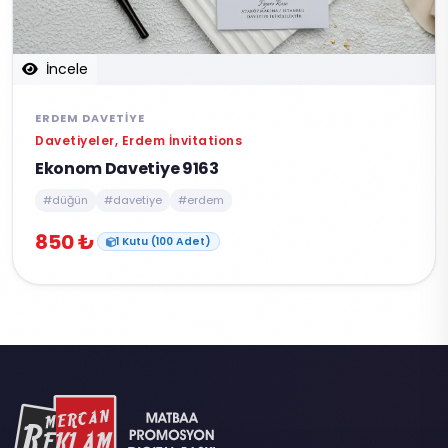
İncele
ERDEM DAVETIYE
Davetiyeler, Erdem İnvitations
Ekonom Davetiye 9163
#düğün
#davetiye
#erdem
850 ₺
1 Kutu (100 Adet)