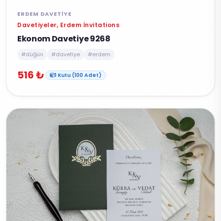
ERDEM DAVETIYE
Davetiyeler, Erdem İnvitations
Ekonom Davetiye 9268
#düğün
#davetiye
#erdem
516 ₺
1 Kutu (100 Adet)