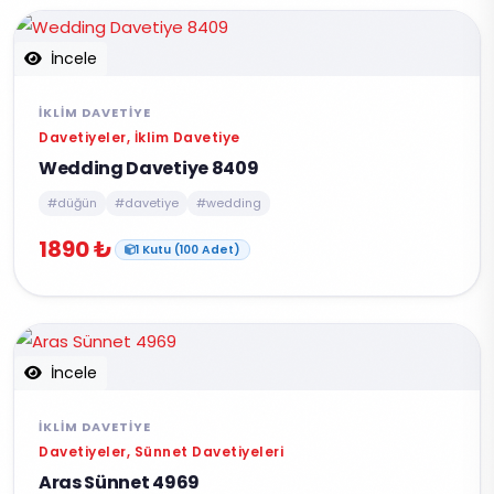
İncele
İKLIM DAVETIYE
Davetiyeler, İklim Davetiye
Wedding Davetiye 8409
#düğün
#davetiye
#wedding
1890 ₺
1 Kutu (100 Adet)
İncele
İKLIM DAVETIYE
Davetiyeler, Sünnet Davetiyeleri
Aras Sünnet 4969