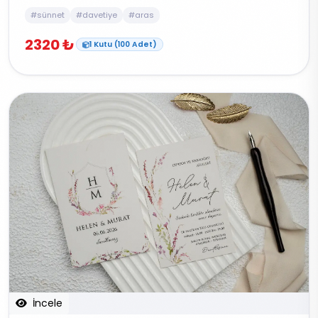
#sünnet
#davetiye
#aras
2320 ₺
1 Kutu (100 Adet)
İncele