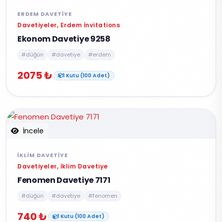
ERDEM DAVETIYE
Davetiyeler, Erdem İnvitations
Ekonom Davetiye 9258
#düğün
#davetiye
#erdem
2075 ₺
1 Kutu (100 Adet)
İncele
İKLIM DAVETIYE
Davetiyeler, İklim Davetiye
Fenomen Davetiye 7171
#düğün
#davetiye
#fenomen
740 ₺
1 Kutu (100 Adet)