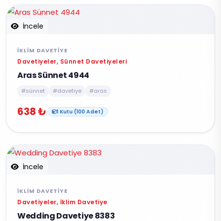
İncele
İKLIM DAVETIYE
Davetiyeler, Sünnet Davetiyeleri
Aras Sünnet 4944
#sünnet
#davetiye
#aras
638 ₺
1 Kutu (100 Adet)
İncele
İKLIM DAVETIYE
Davetiyeler, İklim Davetiye
Wedding Davetiye 8383