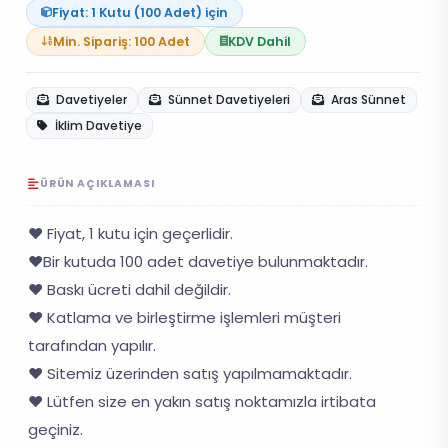
Fiyat: 1 Kutu (100 Adet) için
Min. Sipariş: 100 Adet
KDV Dahil
Davetiyeler
Sünnet Davetiyeleri
Aras Sünnet
İklim Davetiye
ÜRÜN AÇIKLAMASI
❤️ Fiyat, 1 kutu için geçerlidir.
❤️Bir kutuda 100 adet davetiye bulunmaktadır.
❤️ Baskı ücreti dahil değildir.
❤️ Katlama ve birleştirme işlemleri müşteri
tarafından yapılır.
❤️ Sitemiz üzerinden satış yapılmamaktadır.
❤️ Lütfen size en yakın satış noktamızla irtibata
geçiniz.