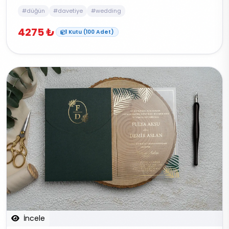
#düğün
#davetiye
#wedding
4275 ₺
1 Kutu (100 Adet)
İncele