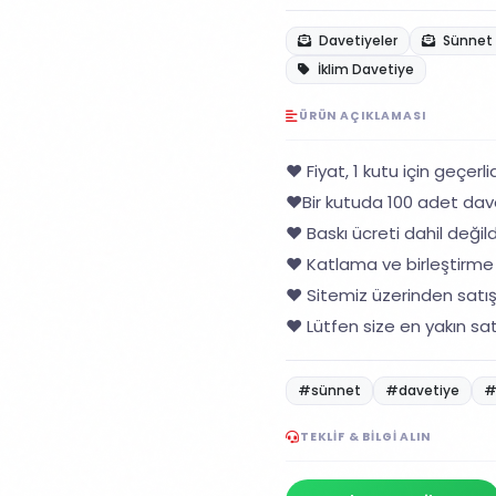
Davetiyeler
Sünnet 
İklim Davetiye
ÜRÜN AÇIKLAMASI
❤️ Fiyat, 1 kutu için geçerlid
❤️Bir kutuda 100 adet dav
❤️ Baskı ücreti dahil değildi
❤️ Katlama ve birleştirme 
❤️ Sitemiz üzerinden satı
❤️ Lütfen size en yakın sat
#sünnet
#davetiye
#
TEKLIF & BILGI ALIN