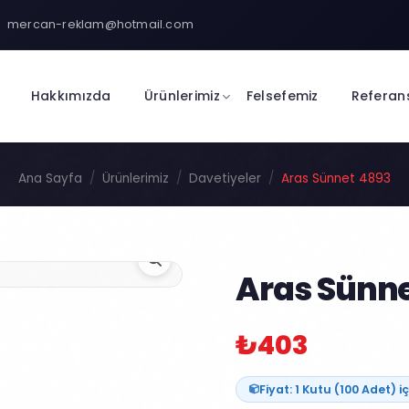
mercan-reklam@hotmail.com
Hakkımızda
Ürünlerimiz
Felsefemiz
Referan
Ana Sayfa
Ürünlerimiz
Davetiyeler
Aras Sünnet 4893
Aras Sünne
₺403
Fiyat: 1 Kutu (100 Adet) iç