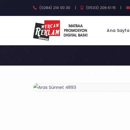
(0284) 214 00 30
|
(0533) 206 61 15
|
Ana Sayfa