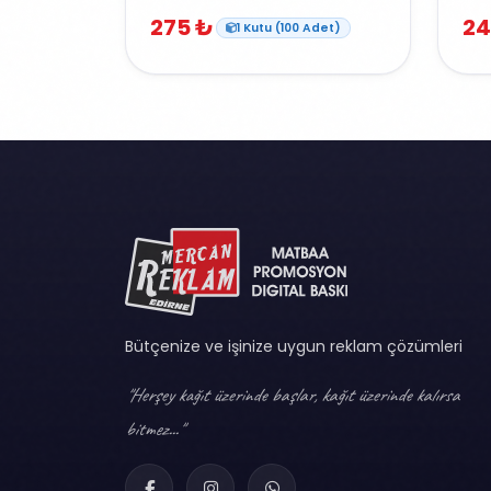
275 ₺
24
1 Kutu (100 Adet)
Bütçenize ve işinize uygun reklam çözümleri
"Herşey kağıt üzerinde başlar, kağıt üzerinde kalırsa
bitmez..."