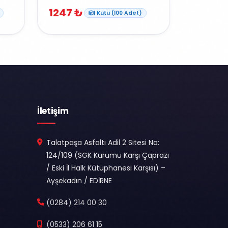
1247 ₺
1 Kutu (100 Adet)
İletişim
Talatpaşa Asfaltı Adil 2 Sitesi No:
124/109 (SGK Kurumu Karşı Çaprazı
/ Eski İl Halk Kütüphanesi Karşısı) –
Ayşekadın / EDİRNE
(0284) 214 00 30
(0533) 206 61 15