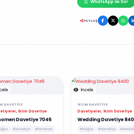
WhatsApp ile Sor
PAYLAŞ
cele
İncele
IM DAVETIYE
İKLIM DAVETIYE
etiyeler, İklim Davetiye
Davetiyeler, İklim Davetiye
nomen Davetiye 7046
Wedding Davetiye 84
üğün
#davetiye
#fenomen
#düğün
#davetiye
#weddi