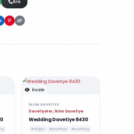
Ara
İncele
İKLIM DAVETIYE
Davetiyeler, İklim Davetiye
00
Wedding Davetiye 8430
ng
#düğün
#davetiye
#wedding