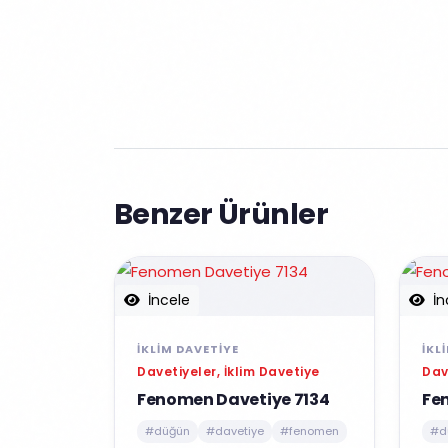
Benzer Ürünler
İncele
İn
İKLIM DAVETIYE
İKL
Davetiyeler, İklim Davetiye
Dav
Fenomen Davetiye 7134
Fe
#düğün
#davetiye
#fenomen
#d